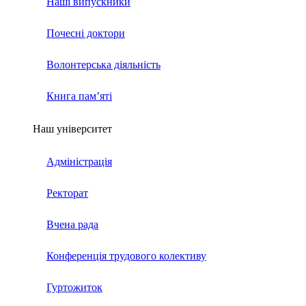
Наші випускники
Почесні доктори
Волонтерська діяльність
Книга пам’яті
Наш університет
Адміністрація
Ректорат
Вчена рада
Конференція трудового колективу
Гуртожиток