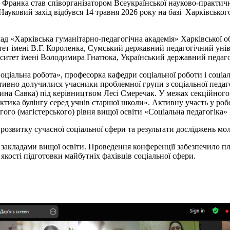
Франка став співорганізатором Всеукраїнської науково-практичн
. Науковий захід відбувся 14 травня 2026 року на базі Харківськог
ад «Харківська гуманітарно-педагогічна академія» Харківської 
тет імені В.Г. Короленка, Сумський державний педагогічний уні
рситет імені Володимира Гнатюка, Український державний педаг
ціальна робота», професорка кафедри соціальної роботи і соціа
тивно долучилися учасники проблемної групи з соціальної педаг
ина Савка) під керівництвом Лесі Смеречак. У межах секційного 
тика булінгу серед учнів старшої школи». Активну участь у робо
гого (магістерського) рівня вищої освіти «Соціальна педагогіка»
озвитку сучасної соціальної сфери та результати досліджень моло
 закладами вищої освіти. Проведення конференції забезпечило пл
якості підготовки майбутніх фахівців соціальної сфери.