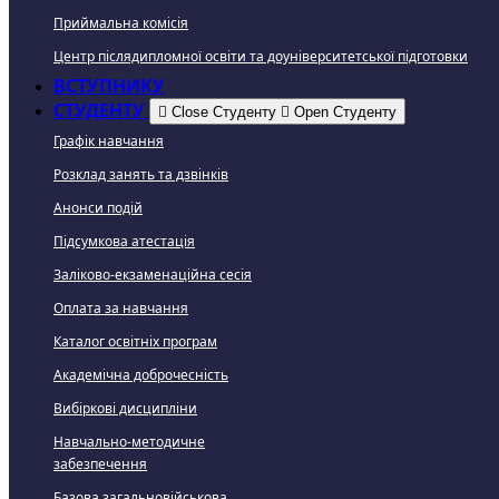
Приймальна комісія
Центр післядипломної освіти та доуніверситетської підготовки
ВСТУПНИКУ
СТУДЕНТУ
Close Студенту
Open Студенту
Графік навчання
Розклад занять та дзвінків
Анонси подій
Підсумкова атестація
Заліково-екзаменаційна сесія
Оплата за навчання
Каталог освітніх програм
Академічна доброчесність
Вибіркові дисципліни
Навчально-методичне
забезпечення
Базова загальновійськова