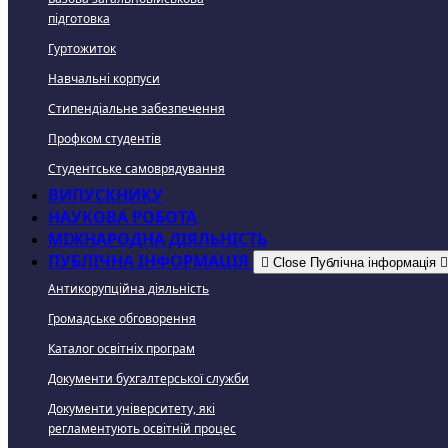
підготовка
Гуртожиток
Навчальні корпуси
Стипендіальне забезпечення
Профком студентів
Студентське самоврядування
ВИПУСКНИКУ
НАУКОВА РОБОТА
МІЖНАРОДНА ДІЯЛЬНІСТЬ
ПУБЛІЧНА ІНФОРМАЦІЯ
Close Публічна інформація
Антикорупційна діяльність
Громадське обговорення
Каталог освітніх програм
Документи бухгалтерської служби
Документи університету, які
регламентують освітній процес