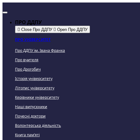
ПРО ДДПУ
Close Про ДДПУ
Open Про ДДПУ
ПРО УНІВЕРСИТЕТ
Про ДДПУ ім. Івана Франка
Про вчителя
Про Дрогобич
Історія університету
Літопис університету
Керівники університету
Наші випускники
Почесні доктори
Волонтерська діяльність
Книга пам’яті