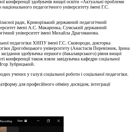
ої конференції здобувачів вищої освіти «Актуальні проблеми
о національного педагогічного університету імені Г.С.
обласної ради, Криворізький державний педагогічний
верситет імені А.С. Макаренка, Сумський державний
огічний університет імені Михайла Драгоманова.
льної педагогіки ХНПУ імені Г.С. Сковороди, докторка
огіки Дрогобицького університету (Анастасія Перевізник, Ірина
засідання здобувачка першого (бакалаврського) рівня вищої
ті конференції також взяли завідувачка кафедри соціальної
 Ігор Зубрицький.
дих учених у галузі соціальної роботи і соціальної педагогіки.
атформу для професійного обміну досвідом, інтеграції