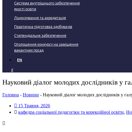
Система внутрішнього забезпечення
якості освіти
Ліцензування та акредитація
Практична підготовка здобувачів
Стипендіальне забезпечення
Оголошення конкурсу на заміщення
вакантних посад
EN
Науковий діалог молодих дослідників у гал
Головна
-
Новини
-
Науковий діалог молодих дослідників у галу
15 Травня, 2026
кафедра соціальної педагогіки та корекційної освіти
,
Но