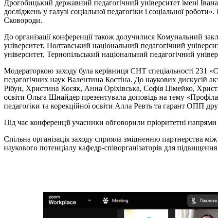
Дрогобицький державний педагогічний університет імені Івана 
досліджень у галузі соціальної педагогіки і соціальної роботи»
Сковороди.
До організації конференції також долучилися Комунальний закл
університет, Полтавський національний педагогічний універси
університет, Тернопільський національний педагогічний уніве
Модераторкою заходу була керівниця СНТ спеціальності 231 «Со
педагогічних наук Валентина Костіна. До наукових дискусій ак
Рібун, Христина Косяк, Анна Оріхівська, Софія Цімейко, Христ
освіти Ольга Шнайдер презентувала доповідь на тему «Профілак
педагогіки та корекційної освіти Алла Ревть та гарант ОПП дру
Під час конференції учасники обговорили пріоритетні напрями р
Спільна організація заходу сприяла зміцненню партнерства між
наукового потенціалу кафедр-співорганізаторів для підвищення 