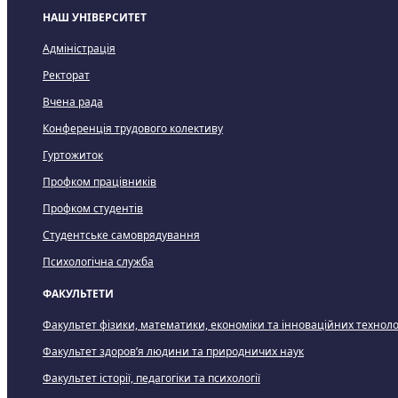
НАШ УНІВЕРСИТЕТ
Адміністрація
Ректорат
Вчена рада
Конференція трудового колективу
Гуртожиток
Профком працівників
Профком студентів
Студентське самоврядування
Психологічна служба
ФАКУЛЬТЕТИ
Факультет фізики, математики, економіки та інноваційних техноло
Факультет здоров’я людини та природничих наук
Факультет історії, педагогіки та психології