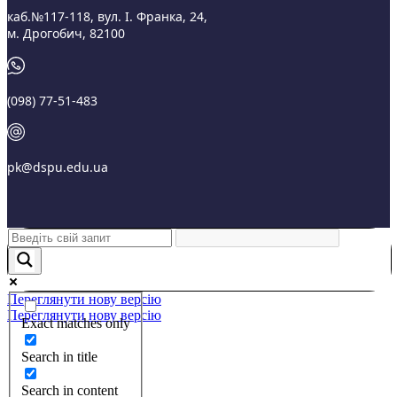
каб.№117-118, вул. І. Франка, 24,
м. Дрогобич, 82100
(098) 77-51-483
pk@dspu.edu.ua
Переглянути нову версію
Переглянути нову версію
Exact matches only
Search in title
Search in content