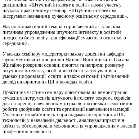
дисципліни «Штучний інтелект в освіті» взяли участь у
науково-практичному семінарі «Штучний інтелект як
інструмент навчання в сучасному освітньому середовищі».
Науково-практичний семінар присвячений актуальним
питанням упровадження штучного інтелекту в освітній
процес та його ролі у трансформації сучасного освітнього
середовища.
У межах семінару модераторки заходу доцентки кафедри
фундаментальних дисциплін Наталія Винницька та Оксана
Жигайло розкрили основні поняття та напрями розвитку
штучного інтелекту, особливості його застосування в
умовах цифровізації освіти, а також світовий і вітчизняний
досвід використання ШІ в закладах освіти.
Практична частина семінару орієнтована на демонстрацію
сучасних інструментів штучного інтелекту, зокрема сервісів
для створення навчальних матеріалів, підтримки самостійної
роботи здобувачів освіти та організації навчальної взаємодії.
Учасники ознайомились з прикладами використання ШІ-
технологій у навчальній діяльності, аналізувалипрактичні
кейси та обговорювали можливості їх упровадження у власній
професійній діяльності.