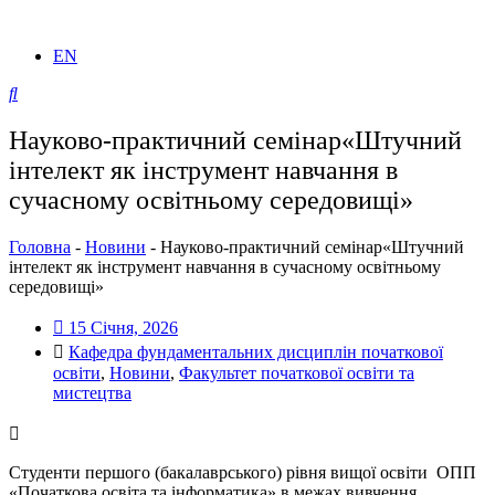
EN
Науково-практичний семінар«Штучний
інтелект як інструмент навчання в
сучасному освітньому середовищі»
Головна
-
Новини
-
Науково-практичний семінар«Штучний
інтелект як інструмент навчання в сучасному освітньому
середовищі»
15 Січня, 2026
Кафедра фундаментальних дисциплін початкової
освіти
,
Новини
,
Факультет початкової освіти та
мистецтва
Студенти першого (бакалаврського) рівня вищої освіти ОПП
«Початкова освіта та інформатика» в межах вивчення