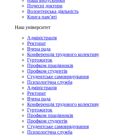
Наші випускники
Почесні доктори
Волонтерська діяльність
Книга пам’яті
Наш університет
Адміністрація
Ректорат
Вчена рада
Конференція трудового колективу
Гуртожиток
Профком працівників
Профком студентів
Студентське самоврядування
Психологічна служба
Адміністрація
Ректорат
Вчена рада
Конференція трудового колективу
Гуртожиток
Профком працівників
Профком студентів
Студентське самоврядування
Психологічна служба