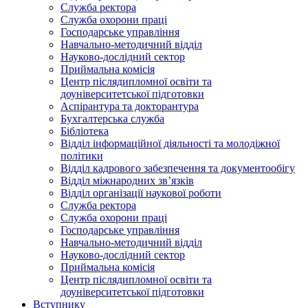
Служба ректора
Служба охорони праці
Господарське управління
Навчально-методичний відділ
Науково-дослідний сектор
Приймальна комісія
Центр післядипломної освіти та
доуніверситетської підготовки
Аспірантура та докторантура
Бухгалтерська служба
Бібліотека
Відділ інформаційної діяльності та молодіжної
політики
Відділ кадрового забезпечення та документообігу
Відділ міжнародних зв’язків
Відділ організації наукової роботи
Служба ректора
Служба охорони праці
Господарське управління
Навчально-методичний відділ
Науково-дослідний сектор
Приймальна комісія
Центр післядипломної освіти та
доуніверситетської підготовки
Вступнику