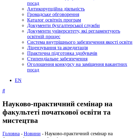
посад
Антикорупційна діяльність
Громадське обговорення
Каталог освітніх програм
Документи бухгалтерської служби
Документи університету, які регламентують
освітній процес
Система внутрішнього забезпечення якості освіти
Ліцензування та акредитація
Практична підготовка здобувачів
Стипендіальне забезпечення
Оголошення конкурсу на заміщення вакантних
посад
EN
Науково-практичний семінар на
факультеті початкової освіти та
мистецтва
Головна
-
Новини
-
Науково-практичний семінар на