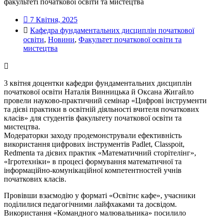
факультеті початкової освіти та мистецтва
7 Квітня, 2025
Кафедра фундаментальних дисциплін початкової
освіти
,
Новини
,
Факультет початкової освіти та
мистецтва
3 квітня доцентки кафедри фундаментальних дисциплін
початкової освіти Наталія Винницька й Оксана Жигайло
провели науково-практичний семінар «Цифрові інструменти
та дієві практики в освітній діяльності вчителя початкових
класів» для студентів факультету початкової освіти та
мистецтва.
Модераторки заходу продемонстрували ефективність
використання цифрових інструментів Padlet, Classpoit,
Redmenta та дієвих практик «Математичний сторітелінг»,
«Ігротехніки» в процесі формування математичної та
інформаційно-комунікаційної компетентностей учнів
початкових класів.
Провівши взаємодію у форматі «Освітнє кафе», учасники
поділилися педагогічними лайфхаками та досвідом.
Використання «Командного малювальника» посилило