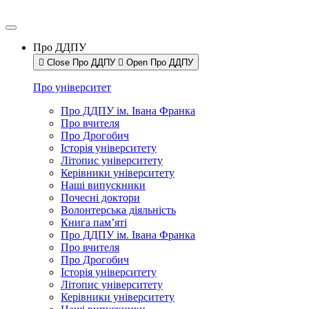
Про ДДПУ
Close Про ДДПУ
Open Про ДДПУ
Про університет
Про ДДПУ ім. Івана Франка
Про вчителя
Про Дрогобич
Історія університету
Літопис університету
Керівники університету
Наші випускники
Почесні доктори
Волонтерська діяльність
Книга пам’яті
Про ДДПУ ім. Івана Франка
Про вчителя
Про Дрогобич
Історія університету
Літопис університету
Керівники університету