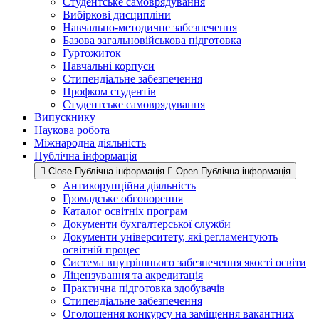
Студентське самоврядування
Вибіркові дисципліни
Навчально-методичне забезпечення
Базова загальновійськова підготовка
Гуртожиток
Навчальні корпуси
Стипендіальне забезпечення
Профком студентів
Студентське самоврядування
Випускнику
Наукова робота
Міжнародна діяльність
Публічна інформація
Close Публічна інформація
Open Публічна інформація
Антикорупційна діяльність
Громадське обговорення
Каталог освітніх програм
Документи бухгалтерської служби
Документи університету, які регламентують
освітній процес
Система внутрішнього забезпечення якості освіти
Ліцензування та акредитація
Практична підготовка здобувачів
Стипендіальне забезпечення
Оголошення конкурсу на заміщення вакантних