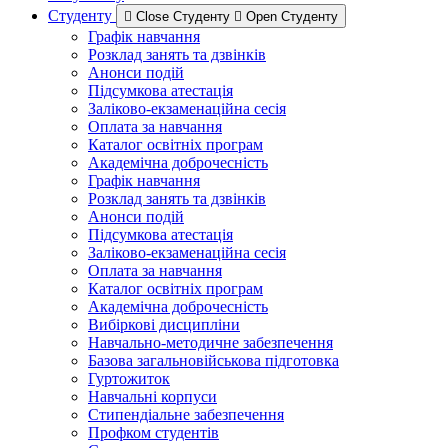
Студенту
Close Студенту
Open Студенту
Графік навчання
Розклад занять та дзвінків
Анонси подій
Підсумкова атестація
Заліково-екзаменаційна сесія
Оплата за навчання
Каталог освітніх програм
Академічна доброчесність
Графік навчання
Розклад занять та дзвінків
Анонси подій
Підсумкова атестація
Заліково-екзаменаційна сесія
Оплата за навчання
Каталог освітніх програм
Академічна доброчесність
Вибіркові дисципліни
Навчально-методичне забезпечення
Базова загальновійськова підготовка
Гуртожиток
Навчальні корпуси
Стипендіальне забезпечення
Профком студентів