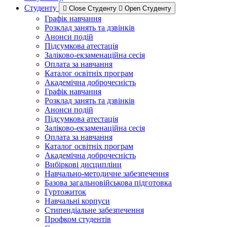
Студенту
Close Студенту
Open Студенту
Графік навчання
Розклад занять та дзвінків
Анонси подій
Підсумкова атестація
Заліково-екзаменаційна сесія
Оплата за навчання
Каталог освітніх програм
Академічна доброчесність
Графік навчання
Розклад занять та дзвінків
Анонси подій
Підсумкова атестація
Заліково-екзаменаційна сесія
Оплата за навчання
Каталог освітніх програм
Академічна доброчесність
Вибіркові дисципліни
Навчально-методичне забезпечення
Базова загальновійськова підготовка
Гуртожиток
Навчальні корпуси
Стипендіальне забезпечення
Профком студентів