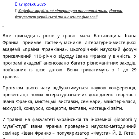
12 Травня, 2026
Кафедра зарубіжної літератури та полоністики
,
Новини
,
Факультет української та іноземної філології
Вже тринадцять років у травні мала Батьківщина Івана
Франка приймає гостей-учасників літературно-мистецької
академії «Країна Франкіана». Цьогорічний науковий форум
присвячений 110-річчю відходу Івана Франка у вічність. У
програмі академії анонсовано багато різноманітних заходів,
пов’язаних із цією датою. Вони триватимуть з 1 до 29
травня.
Протягом цього часу відбуватимуться наукові конференції,
презентації нових літературознавчих досліджень творчості
Івана Франка, мистецькі виставки, семінари, майстер-класи,
екскурсії, конкурси, концерти, вистави, мистецькі звіти.
7 травня на факультеті української та іноземної філології у
Музеї-студії Івана Франка проведено науково-методичний
семінар «Іван Франко – популяризатор «Фауста» Й. В. Ґете».