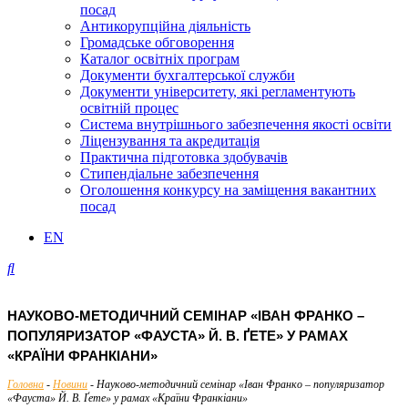
посад
Антикорупційна діяльність
Громадське обговорення
Каталог освітніх програм
Документи бухгалтерської служби
Документи університету, які регламентують
освітній процес
Система внутрішнього забезпечення якості освіти
Ліцензування та акредитація
Практична підготовка здобувачів
Стипендіальне забезпечення
Оголошення конкурсу на заміщення вакантних
посад
EN
НАУКОВО-МЕТОДИЧНИЙ СЕМІНАР «ІВАН ФРАНКО –
ПОПУЛЯРИЗАТОР «ФАУСТА» Й. В. ҐЕТЕ» У РАМАХ
«КРАЇНИ ФРАНКІАНИ»
Головна
-
Новини
-
Науково-методичний семінар «Іван Франко – популяризатор
«Фауста» Й. В. Ґете» у рамах «Країни Франкіани»