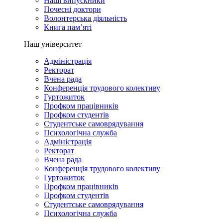
Наші випускники
Почесні доктори
Волонтерська діяльність
Книга пам’яті
Наш університет
Адміністрація
Ректорат
Вчена рада
Конференція трудового колективу
Гуртожиток
Профком працівників
Профком студентів
Студентське самоврядування
Психологічна служба
Адміністрація
Ректорат
Вчена рада
Конференція трудового колективу
Гуртожиток
Профком працівників
Профком студентів
Студентське самоврядування
Психологічна служба