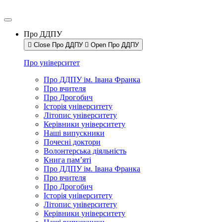
Про ДДПУ
Close Про ДДПУ
Open Про ДДПУ
Про університет
Про ДДПУ ім. Івана Франка
Про вчителя
Про Дрогобич
Історія університету
Літопис університету
Керівники університету
Наші випускники
Почесні доктори
Волонтерська діяльність
Книга пам’яті
Про ДДПУ ім. Івана Франка
Про вчителя
Про Дрогобич
Історія університету
Літопис університету
Керівники університету