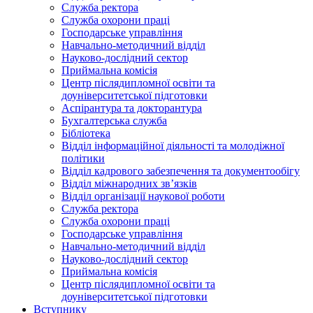
Служба ректора
Служба охорони праці
Господарське управління
Навчально-методичний відділ
Науково-дослідний сектор
Приймальна комісія
Центр післядипломної освіти та
доуніверситетської підготовки
Аспірантура та докторантура
Бухгалтерська служба
Бібліотека
Відділ інформаційної діяльності та молодіжної
політики
Відділ кадрового забезпечення та документообігу
Відділ міжнародних зв’язків
Відділ організації наукової роботи
Служба ректора
Служба охорони праці
Господарське управління
Навчально-методичний відділ
Науково-дослідний сектор
Приймальна комісія
Центр післядипломної освіти та
доуніверситетської підготовки
Вступнику