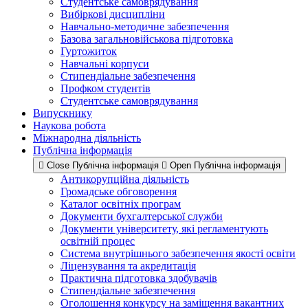
Студентське самоврядування
Вибіркові дисципліни
Навчально-методичне забезпечення
Базова загальновійськова підготовка
Гуртожиток
Навчальні корпуси
Стипендіальне забезпечення
Профком студентів
Студентське самоврядування
Випускнику
Наукова робота
Міжнародна діяльність
Публічна інформація
Close Публічна інформація
Open Публічна інформація
Антикорупційна діяльність
Громадське обговорення
Каталог освітніх програм
Документи бухгалтерської служби
Документи університету, які регламентують
освітній процес
Система внутрішнього забезпечення якості освіти
Ліцензування та акредитація
Практична підготовка здобувачів
Стипендіальне забезпечення
Оголошення конкурсу на заміщення вакантних