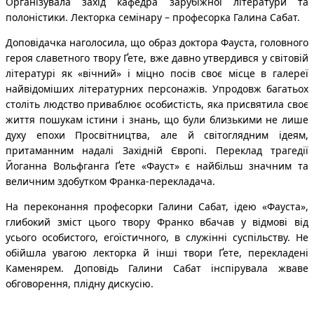
Організувала захід кафедра зарубіжної літератури та
полоністики. Лекторка семінару – професорка Галина Сабат.
Доповідачка наголосила, що образ доктора Фауста, головного
героя славетного твору Ґете, вже давно утвердився у світовій
літературі як «вічний» і міцно посів своє місце в галереї
найвідоміших літературних персонажів. Упродовж багатьох
століть людство приваблює особистість, яка присвятила своє
життя пошукам істини і знань, що були близькими не лише
духу епохи Просвітництва, але й світоглядним ідеям,
притаманним надалі Західній Європі. Переклад трагедії
Йоганна Вольфганга Ґете «Фауст» є найбільш значним та
величним здобутком Франка-перекладача.
На переконання професорки Галини Сабат, ідею «Фауста»,
глибокий зміст цього твору Франко вбачав у відмові від
усього особистого, егоїстичного, в служінні суспільству. Не
обійшла увагою лекторка й інші твори Ґете, перекладені
Каменярем. Доповідь Галини Сабат інспірувала жваве
обговорення, плідну дискусію.