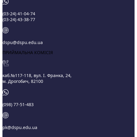
(03‑24) 41‑04‑74
(03‑24) 43‑38‑77
dspu@dspu.edu.ua
ПРИЙМАЛЬНА КОМІСІЯ
каб.№117-118, вул. І. Франка, 24,
м. Дрогобич, 82100
(098) 77-51-483
pk@dspu.edu.ua