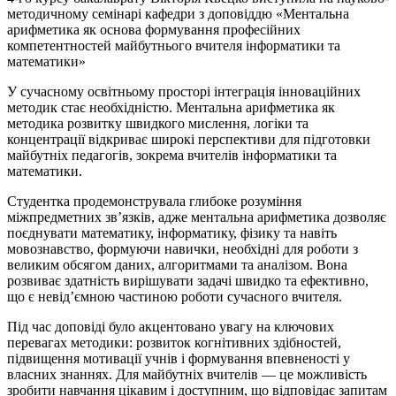
методичному семінарі кафедри з доповіддю «Ментальна
арифметика як основа формування професійних
компетентностей майбутнього вчителя інформатики та
математики»
У сучасному освітньому просторі інтеграція інноваційних
методик стає необхідністю. Ментальна арифметика як
методика розвитку швидкого мислення, логіки та
концентрації відкриває широкі перспективи для підготовки
майбутніх педагогів, зокрема вчителів інформатики та
математики.
Студентка продемонструвала глибоке розуміння
міжпредметних зв’язків, адже ментальна арифметика дозволяє
поєднувати математику, інформатику, фізику та навіть
мовознавство, формуючи навички, необхідні для роботи з
великим обсягом даних, алгоритмами та аналізом. Вона
розвиває здатність вирішувати задачі швидко та ефективно,
що є невід’ємною частиною роботи сучасного вчителя.
Під час доповіді було акцентовано увагу на ключових
перевагах методики: розвиток когнітивних здібностей,
підвищення мотивації учнів і формування впевненості у
власних знаннях. Для майбутніх вчителів — це можливість
зробити навчання цікавим і доступним, що відповідає запитам