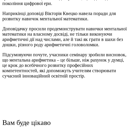
покоління цифрової ери.
Наприкінці доповіді Вікторія Квецко навела поради для
розвитку навичок ментальної математики.
Доповідачку просили продемонструвати навички ментальної
математики на власному досвіді, не тільки виконуючи
арифметичні дії над числами, але й такі як грати в шахи без
дошки, різного роду арифметичні головоломки.
Підсумовуючи почуте, учасники семінару зробили висновок,
що ментальна арифметика – це більше, ніж рахунок у думці,
це крок до всебічного розвитку професійних
компетентностей, які допоможуть учителям створювати
сучасний інноваційний освітній простір.
Вам буде цікаво