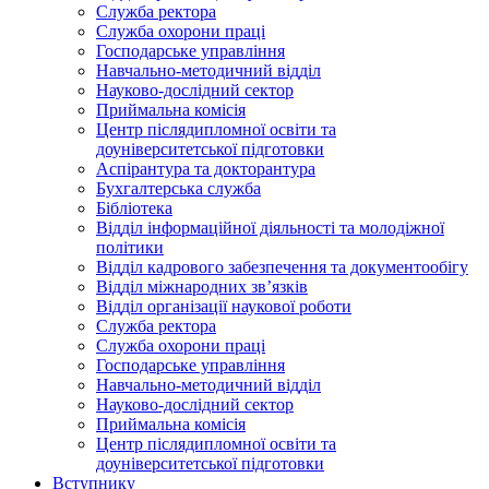
Служба ректора
Служба охорони праці
Господарське управління
Навчально-методичний відділ
Науково-дослідний сектор
Приймальна комісія
Центр післядипломної освіти та
доуніверситетської підготовки
Аспірантура та докторантура
Бухгалтерська служба
Бібліотека
Відділ інформаційної діяльності та молодіжної
політики
Відділ кадрового забезпечення та документообігу
Відділ міжнародних зв’язків
Відділ організації наукової роботи
Служба ректора
Служба охорони праці
Господарське управління
Навчально-методичний відділ
Науково-дослідний сектор
Приймальна комісія
Центр післядипломної освіти та
доуніверситетської підготовки
Вступнику