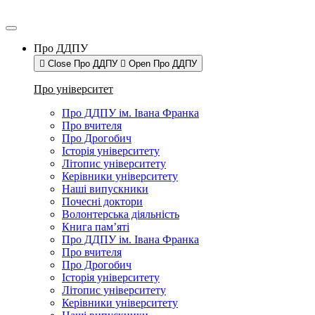
Про ДДПУ
Close Про ДДПУ
Open Про ДДПУ
Про університет
Про ДДПУ ім. Івана Франка
Про вчителя
Про Дрогобич
Історія університету
Літопис університету
Керівники університету
Наші випускники
Почесні доктори
Волонтерська діяльність
Книга пам’яті
Про ДДПУ ім. Івана Франка
Про вчителя
Про Дрогобич
Історія університету
Літопис університету
Керівники університету