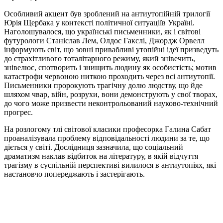
Особливий акцент був зроблений на антиутопійній трилогії
Юрія Щербака у контексті політичної ситуаціїв Україні.
Наголошувалося, що українські письменники, як і світові
футурологи Станіслав Лем, Олдос Гакслі, Джордж Орвелл
інформують світ, що зовні привабливі утопійні ідеї призведуть
до страхітливого тоталітарного режиму, який знівечить,
знівелює, спотворить і знищить людину як особистість; мотив
катастрофи червоною ниткою проходить через всі антиутопії.
Письменники пророкують трагічну долю людству, що йде
шляхом чвар, війн, розрухи, вони демонструють у свої творах,
до чого може призвести неконтрольований науково-технічний
прогрес.
На розлогому тлі світової класики професорка Галина Сабат
проаналізувала проблему відповідальності людини за те, що
діється у світі. Дослідниця зазначила, що соціальний
драматизм наклав відбиток на літературу, в якій відчуття
трагізму в суспільній перспективі вилилося в антиутопіях, які
настановчо попереджають і застерігають.