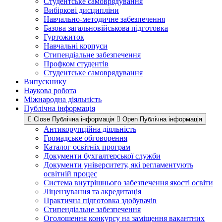
Студентське самоврядування
Вибіркові дисципліни
Навчально-методичне забезпечення
Базова загальновійськова підготовка
Гуртожиток
Навчальні корпуси
Стипендіальне забезпечення
Профком студентів
Студентське самоврядування
Випускнику
Наукова робота
Міжнародна діяльність
Публічна інформація
Close Публічна інформація
Open Публічна інформація
Антикорупційна діяльність
Громадське обговорення
Каталог освітніх програм
Документи бухгалтерської служби
Документи університету, які регламентують
освітній процес
Система внутрішнього забезпечення якості освіти
Ліцензування та акредитація
Практична підготовка здобувачів
Стипендіальне забезпечення
Оголошення конкурсу на заміщення вакантних