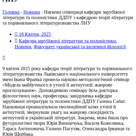
Головна
-
Новини
-
Наукова співпраця кафедри зарубіжної
літератури та полоністики ДДПУ з кафедрою теорії літератури
та порівняльного літературознавства ЛНУ
18 Квітня, 2025
Кафедра зарубіжної літератури та полоністики
,
Новини
,
Факультет української та іноземної філології
9 квітня 2025 року кафедра теорії літератури та порівняльного
літературознавства Львівського національного університету
імені Івана Франка провела науково-методологічний семінар
«Модель майбутнього в утопії й антиутопії: жанрове
прогнозування». Доповідачкою семінару була докторка
філологічних наук, професорка, завідувачка кафедри
зарубіжної літератури та полоністики ДДПУ Галина Сабат.
Науковиця проаналізувала еволюційний шлях утопії й
антиутопії, звернувши увагу на жанрову своєрідність
антиутопії в українській літературі. Зокрема, мова йшла про
футурологічні твори Юрія Винничука, Василя Кожелянка,
Тараса Антиповича, Галини Пагутяк, Олександра Ірванця та
Юрія Щербака.