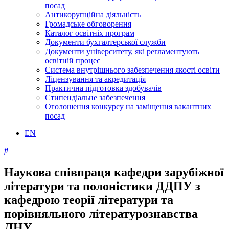
посад
Антикорупційна діяльність
Громадське обговорення
Каталог освітніх програм
Документи бухгалтерської служби
Документи університету, які регламентують
освітній процес
Система внутрішнього забезпечення якості освіти
Ліцензування та акредитація
Практична підготовка здобувачів
Стипендіальне забезпечення
Оголошення конкурсу на заміщення вакантних
посад
EN
Наукова співпраця кафедри зарубіжної
літератури та полоністики ДДПУ з
кафедрою теорії літератури та
порівняльного літературознавства
ЛНУ