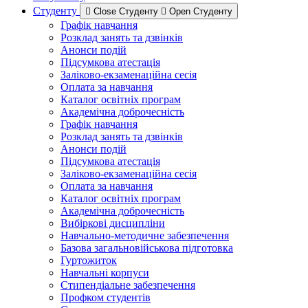
Студенту
Close Студенту
Open Студенту
Графік навчання
Розклад занять та дзвінків
Анонси подій
Підсумкова атестація
Заліково-екзаменаційна сесія
Оплата за навчання
Каталог освітніх програм
Академічна доброчесність
Графік навчання
Розклад занять та дзвінків
Анонси подій
Підсумкова атестація
Заліково-екзаменаційна сесія
Оплата за навчання
Каталог освітніх програм
Академічна доброчесність
Вибіркові дисципліни
Навчально-методичне забезпечення
Базова загальновійськова підготовка
Гуртожиток
Навчальні корпуси
Стипендіальне забезпечення
Профком студентів