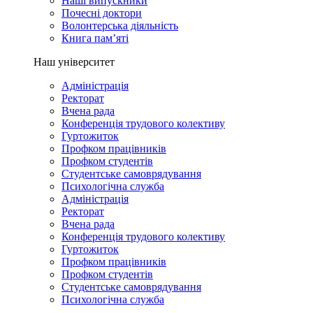
Наші випускники
Почесні доктори
Волонтерська діяльність
Книга пам’яті
Наш університет
Адміністрація
Ректорат
Вчена рада
Конференція трудового колективу
Гуртожиток
Профком працівників
Профком студентів
Студентське самоврядування
Психологічна служба
Адміністрація
Ректорат
Вчена рада
Конференція трудового колективу
Гуртожиток
Профком працівників
Профком студентів
Студентське самоврядування
Психологічна служба