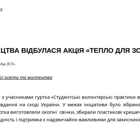
ад
ЦТВА ВІДБУЛАСЯ АКЦІЯ «ТЕПЛО ДЛЯ З
 для ЗСУ»
ї освіти та мистецтва
м з учасниками гуртка «Студентські волонтерські практики 
вдання на сході України. У межах ініціативи було зібра
уртка виготовляли окопні свічки, збирали пластикові крише
єдність і підтримка є надзвичайно важливими для захисникі