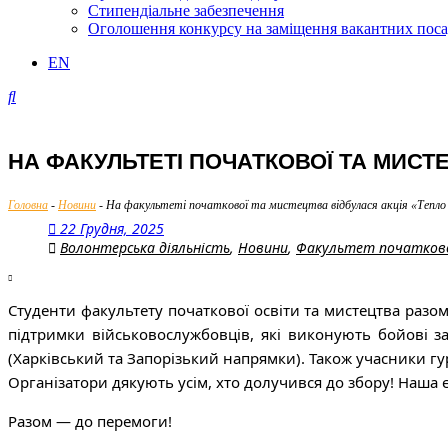
Стипендіальне забезпечення
Оголошення конкурсу на заміщення вакантних пос
EN
НА ФАКУЛЬТЕТІ ПОЧАТКОВОЇ ТА МИСТЕ
Головна
-
Новини
-
На факультеті початкової та мистецтва відбулася акція «Тепло
22 Грудня, 2025
Волонтерська діяльність
,
Новини
,
Факультет початково
Студенти факультету початкової освіти та мистецтва разо
підтримки військовослужбовців, які виконують бойові за
(Харківський та Запорізький напрямки). Також учасники г
Організатори дякують усім, хто долучився до збору! Наша 
Разом — до перемоги!