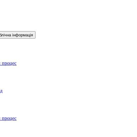
блічна інформація
й процес
ад
й процес