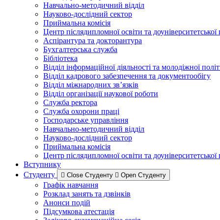
Навчально-методичний відділ
Науково-дослідний сектор
Приймальна комісія
Центр післядипломної освіти та доуніверситетської
Аспірантура та докторантура
Бухгалтерська служба
Бібліотека
Відділ інформаційної діяльності та молодіжної полі
Відділ кадрового забезпечення та документообігу
Відділ міжнародних зв’язків
Відділ організації наукової роботи
Служба ректора
Служба охорони праці
Господарське управління
Навчально-методичний відділ
Науково-дослідний сектор
Приймальна комісія
Центр післядипломної освіти та доуніверситетської
Вступнику
Студенту
Close Студенту
Open Студенту
Графік навчання
Розклад занять та дзвінків
Анонси подій
Підсумкова атестація