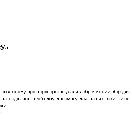
СУ»
в освітньому просторі» організували доброчинний збір для
но та надіслано необхідну допомогу для наших захисників
чки.
в.