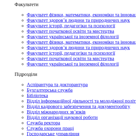
Факультети
Факультет фізики, математики, економіки та іннова
Факультет здоров’я людини та природничих наук
Факультет історії, педагогіки та психології
Факультет початкової освіти та мистецтва
Факультет української та іноземної філології
Факультет фізики, математики, економіки та іннова
Факультет здоров’я людини та природничих наук
Факультет історії, педагогіки та психології
Факультет початкової освіти та мистецтва
Факультет української та іноземної філології
Підрозділи
Аспірантура та докторантура
Бухгалтерська служба
Бібліотека
Відділ інформаційної діяльності та молодіжної полі
Відділ кадрового забезпечення та документообігу
Відділ міжнародних зв’язків
Відділ організації наукової роботи
Служба ректора
Служба охорони праці
Господарське управління