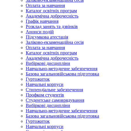
Заліково-екзаменаційна сесія
Оплата за навчання
Каталог освітніх програм
Академічна доброчесність
Графік навчання
Розклад занять та дзвінків
Анонси подій
Підсумкова атестація
Заліково-екзаменаційна сесія
Оплата за навчання
Каталог освітніх програм
Академічна доброчесність
Вибіркові дисципліни
Навчально-методичне забезпечення
Базова загальновійськова підготовка
Гуртожиток
Навчальні корпуси
Стипендіальне забезпечення
Профком студентів
Студентське самоврядування
Вибіркові дисципліни
Навчально-методичне забезпечення
Базова загальновійськова підготовка
Гуртожиток
Навчальні корпуси