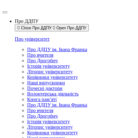
Про ДДПУ
Close Про ДДПУ
Open Про ДДПУ
Про університет
Про ДДПУ ім. Івана Франка
Про вчителя
Про Дрогобич
Історія університету
Літопис університету
Керівники університету
Наші випускники
Почесні доктори
Волонтерська діяльність
Книга пам’яті
Про ДДПУ ім. Івана Франка
Про вчителя
Про Дрогобич
Історія університету
Літопис університету
Керівники університету