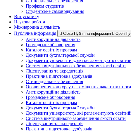
Стипендіальне забезпечення
Профком студентів
Студентське самоврядування
Випускнику
Наукова робота
Міжнародна діяльність
Публічна інформація
Close Публічна інформація
Open Пу
Антикорупційна діяльність
Громадське обговорення
Каталог освітніх програм
Документи бухгалтерської служби
Документи університету, які регламентують освітні
Система внутрішнього забезпечення якості освіти
Ліцензування та акредитація
Практична підготовка здобувачів
Стипендіальне забезпечення
Оголошення конкурсу на заміщення вакантних пос
Антикорупційна діяльність
Громадське обговорення
Каталог освітніх програм
Документи бухгалтерської служби
Документи університету, які регламентують освітні
Система внутрішнього забезпечення якості освіти
Ліцензування та акредитація
Практична підготовка здобувачів