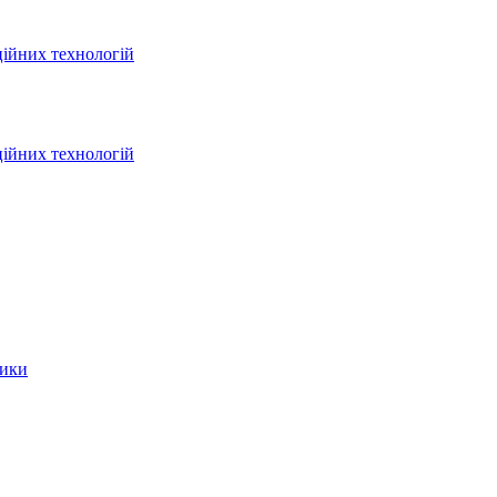
ційних технологій
ційних технологій
тики