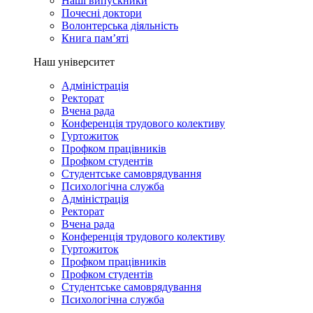
Наші випускники
Почесні доктори
Волонтерська діяльність
Книга пам’яті
Наш університет
Адміністрація
Ректорат
Вчена рада
Конференція трудового колективу
Гуртожиток
Профком працівників
Профком студентів
Студентське самоврядування
Психологічна служба
Адміністрація
Ректорат
Вчена рада
Конференція трудового колективу
Гуртожиток
Профком працівників
Профком студентів
Студентське самоврядування
Психологічна служба