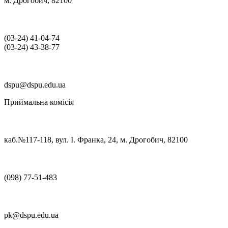
м. Дрогобич, 82100
(03‑24) 41‑04‑74
(03‑24) 43‑38‑77
dspu@dspu.edu.ua
Приймальна комісія
каб.№117-118, вул. І. Франка, 24, м. Дрогобич, 82100
(098) 77-51-483
pk@dspu.edu.ua