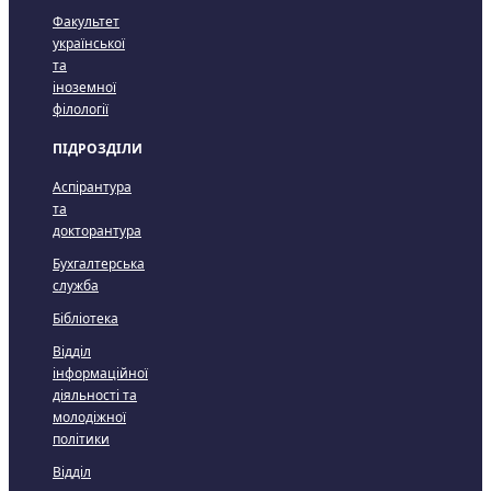
Факультет
української
та
іноземної
філології
ПІДРОЗДІЛИ
Аспірантура
та
докторантура
Бухгалтерська
служба
Бібліотека
Відділ
інформаційної
діяльності та
молодіжної
політики
Відділ