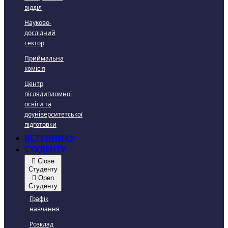
відділ
Науково-
дослідний
сектор
Приймальна
комісія
Центр
післядипломної
освіти та
доуніверситетської
підготовки
ВСТУПНИКУ
СТУДЕНТУ
Close
Студенту
Open
Студенту
Графік
навчання
Розклад