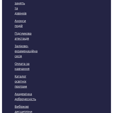
занять
та
дзвінків
Анонси
подій
Підсумкова
атестація
Заліково-
екзаменаційна
сесія
Оплата за
навчання
Каталог
освітніх
програм
Академічна
доброчесність
Вибіркові
дисципліни