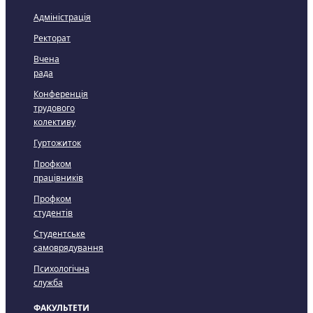
Адміністрація
Ректорат
Вчена
рада
Конференція
трудового
колективу
Гуртожиток
Профком
працівників
Профком
студентів
Студентське
самоврядування
Психологічна
служба
ФАКУЛЬТЕТИ