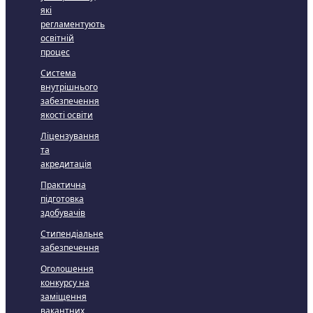
які
регламентують
освітній
процес
Система
внутрішнього
забезпечення
якості освіти
Ліцензування
та
акредитація
Практична
підготовка
здобувачів
Стипендіальне
забезпечення
Оголошення
конкурсу на
заміщення
вакантних