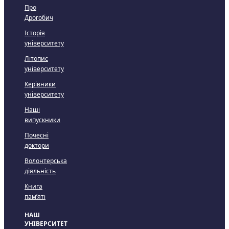
Про
Дрогобич
Історія
університету
Літопис
університету
Керівники
університету
Наші
випускники
Почесні
доктори
Волонтерська
діяльність
Книга
пам’яті
НАШ
УНІВЕРСИТЕТ