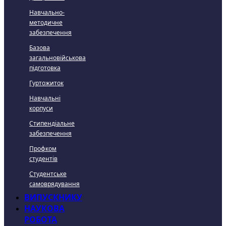
Навчально-
методичне
забезпечення
Базова
загальновійськова
підготовка
Гуртожиток
Навчальні
корпуси
Стипендіальне
забезпечення
Профком
студентів
Студентське
самоврядування
ВИПУСКНИКУ
НАУКОВА
РОБОТА