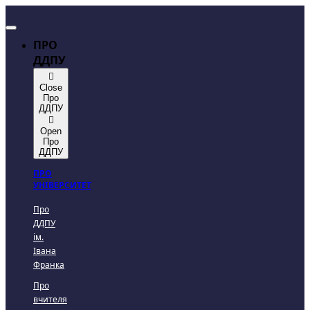
ПРО
ДДПУ
Close
Про
ДДПУ
Open
Про
ДДПУ
ПРО
УНІВЕРСИТЕТ
Про
ДДПУ
ім.
Івана
Франка
Про
вчителя