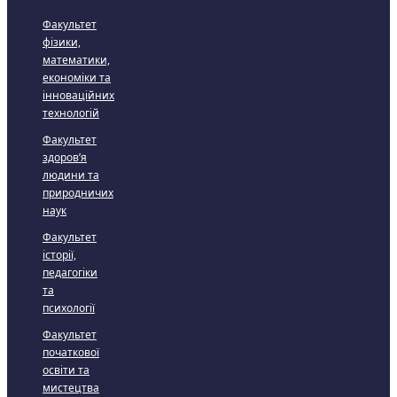
Факультет
фізики,
математики,
економіки та
інноваційних
технологій
Факультет
здоров’я
людини та
природничих
наук
Факультет
історії,
педагогіки
та
психології
Факультет
початкової
освіти та
мистецтва