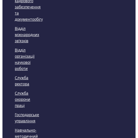
кадрового
забезпечення
та
документообігу
Відділ
міжнародних
зв’язків
Відділ
організації
наукової
роботи
Служба
ректора
Служба
охорони
праці
Господарське
управління
Навчально-
методичний