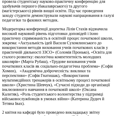
провела студентську науково-практичну конференцію для
здобувачів першого (бакалаврського) та другого
(магістерського) рівнів вищої освіти. Під час проведення
заходу студенти демонстрували наукові напрацювання в галузі
педагогіки та фахових методик.
Модераторка конференції доцентка Лілія Стахів відзначила
високий науковий рівень підготовки доповідей і їхню
практичну спрямованість в освітній процес початкової школи,
зокрема: «Актуальність ідей Василя Сухомлинського до
використання методів виховання учнів початкових класів у
практичній діяльності ЗЗСО» (Соломія Пронько), «Освіта для
сталого розвитку: екологічна компетентність молодших
школярів» (Марта Рубаш), «Трудове виховання учнів
початкових класів як соціально-педагогічна проблема» (Софія
Хомин), «Академічна доброчесність: виклики та
перспективи» (Софія Гнатишак), «Використання
мультимедійних тренажерів в освітньому процесі початкової
школи» (Христина Шевчук), «Сучасні підходи до організації
інклюзивного навчання в початковій школі» (Оксана
Калитяк), «Роль студентського волонтерства у підтримці
військовослужбовців в умовах війни» (Катерина Дудич й
Тетяна Івах).
2 квітня на кафедрі було проведено викладацьку звітну