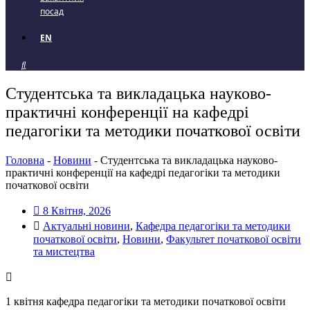
посад
EN
Cтудентська та викладацька науково-
практичні конференції на кафедрі
педагогіки та методики початкової освіти
Головна
-
Новини
-
Cтудентська та викладацька науково-
практичні конференції на кафедрі педагогіки та методики
початкової освіти
8 Квітня, 2026
Актуальні новини
,
Кафедра педагогіки та методики
початкової освіти
,
Новини
,
Факультет початкової освіти
та мистецтва
1 квітня кафедра педагогіки та методики початкової освіти