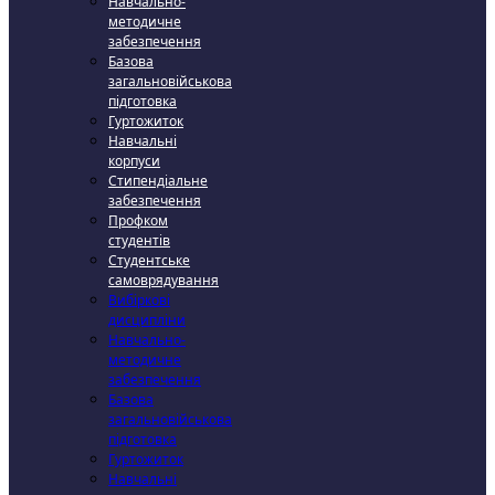
Навчально-
методичне
забезпечення
Базова
загальновійськова
підготовка
Гуртожиток
Навчальні
корпуси
Стипендіальне
забезпечення
Профком
студентів
Студентське
самоврядування
Вибіркові
дисципліни
Навчально-
методичне
забезпечення
Базова
загальновійськова
підготовка
Гуртожиток
Навчальні