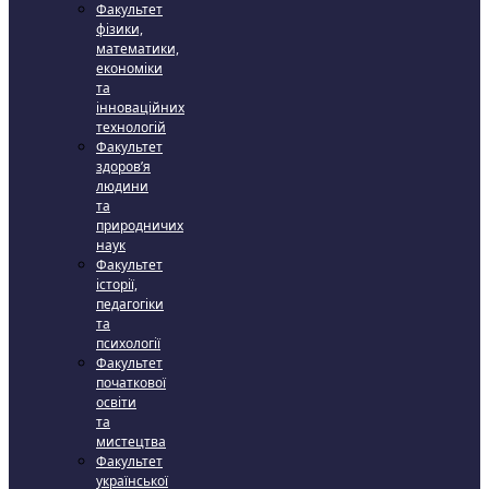
Факультет
фізики,
математики,
економіки
та
інноваційних
технологій
Факультет
здоров’я
людини
та
природничих
наук
Факультет
історії,
педагогіки
та
психології
Факультет
початкової
освіти
та
мистецтва
Факультет
української