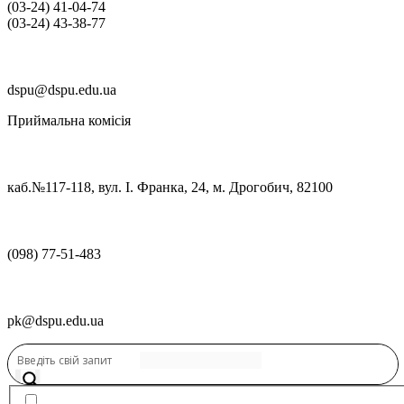
(03‑24) 41‑04‑74
(03‑24) 43‑38‑77
dspu@dspu.edu.ua
Приймальна комісія
каб.№117-118, вул. І. Франка, 24, м. Дрогобич, 82100
(098) 77-51-483
pk@dspu.edu.ua
Переглянути нову версію