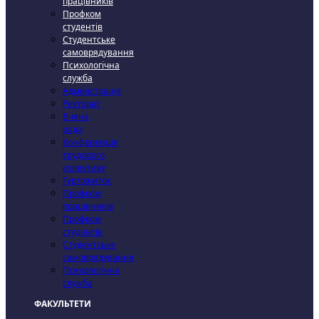
працівників
Профком
студентів
Студентське
самоврядування
Психологічна
служба
Адміністрація
Ректорат
Вчена
рада
Конференція
трудового
колективу
Гуртожиток
Профком
працівників
Профком
студентів
Студентське
самоврядування
Психологічна
служба
ФАКУЛЬТЕТИ