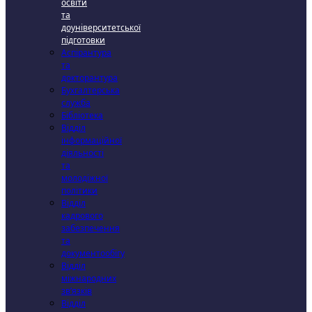
освіти
та
доуніверситетської
підготовки
Аспірантура
та
докторантура
Бухгалтерська
служба
Бібліотека
Відділ
інформаційної
діяльності
та
молодіжної
політики
Відділ
кадрового
забезпечення
та
документообігу
Відділ
міжнародних
зв’язків
Відділ