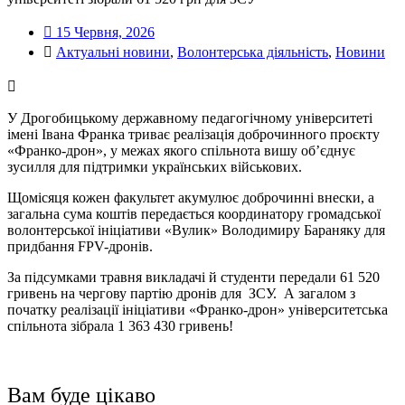
15 Червня, 2026
Актуальні новини
,
Волонтерська діяльність
,
Новини
У Дрогобицькому державному педагогічному університеті
імені Івана Франка триває реалізація доброчинного проєкту
«Франко-дрон», у межах якого спільнота вишу об’єднує
зусилля для підтримки українських військових.
Щомісяця кожен факультет акумулює доброчинні внески, а
загальна сума коштів передається координатору громадської
волонтерської ініціативи «Вулик» Володимиру Бараняку для
придбання FPV-дронів.
За підсумками травня викладачі й студенти передали 61 520
гривень на чергову партію дронів для ЗСУ. А загалом з
початку реалізації ініціативи «Франко-дрон» університетська
спільнота зібрала 1 363 430 гривень!
Вам буде цікаво