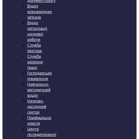
документообігу
Відділ
міжнародних
зв’язків
Відділ
організації
наукової
роботи
Служба
ректора
Служба
охорони
праці
Господарське
управління
Навчально-
методичний
відділ
Науково-
дослідний
сектор
Приймальна
комісія
Центр
післядипломної