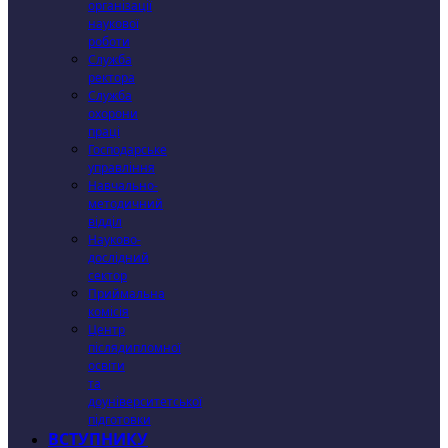
організації
наукової
роботи
Служба
ректора
Служба
охорони
праці
Господарське
управління
Навчально-
методичний
відділ
Науково-
дослідний
сектор
Приймальна
комісія
Центр
післядипломної
освіти
та
доуніверситетської
підготовки
ВСТУПНИКУ