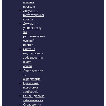
освітніх
програм
Документи
бухгалтерської
служби
Документи
університету,
які
регламентують
освітній
процес
Система
внутрішнього
забезпечення
якості
освіти
Ліцензування
та
акредитація
Практична
підготовка
здобувачів
Стипендіальне
забезпечення
Оголошення