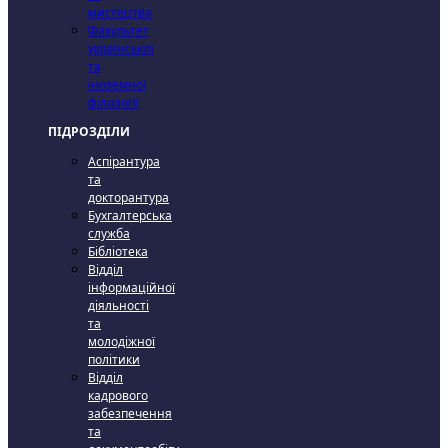
мистецтва
Факультет
української
та
іноземної
філології
ПІДРОЗДІЛИ
Аспірантура
та
докторантура
Бухгалтерська
служба
Бібліотека
Відділ
інформаційної
діяльності
та
молодіжної
політики
Відділ
кадрового
забезпечення
та