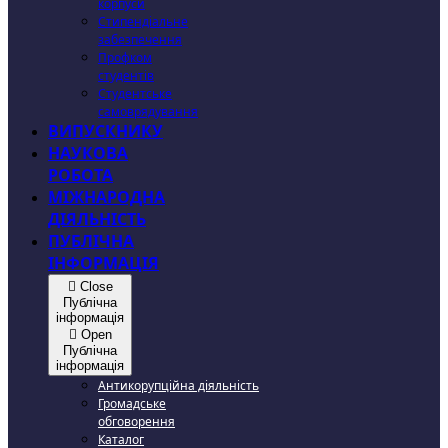
корпуси
Стипендіальне
забезпечення
Профком
студентів
Студентське
самоврядування
ВИПУСКНИКУ
НАУКОВА
РОБОТА
МІЖНАРОДНА
ДІЯЛЬНІСТЬ
ПУБЛІЧНА
ІНФОРМАЦІЯ
Close
Публічна
інформація
Open
Публічна
інформація
Антикорупційна діяльність
Громадське
обговорення
Каталог