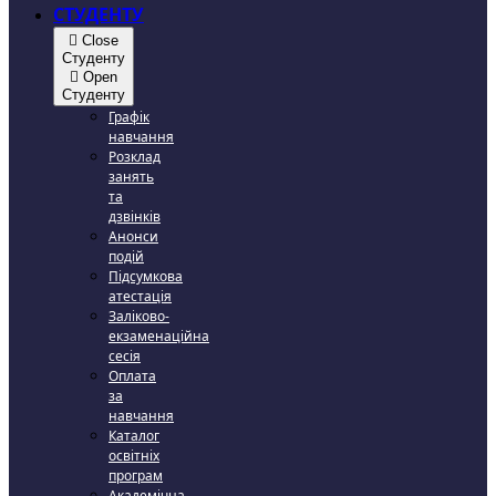
СТУДЕНТУ
Close
Студенту
Open
Студенту
Графік
навчання
Розклад
занять
та
дзвінків
Анонси
подій
Підсумкова
атестація
Заліково-
екзаменаційна
сесія
Оплата
за
навчання
Каталог
освітніх
програм
Академічна