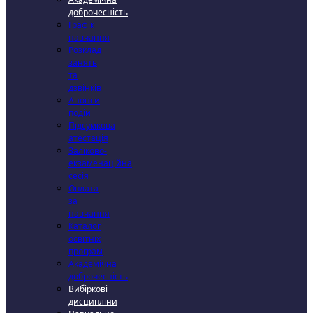
доброчесність
Графік
навчання
Розклад
занять
та
дзвінків
Анонси
подій
Підсумкова
атестація
Заліково-
екзаменаційна
сесія
Оплата
за
навчання
Каталог
освітніх
програм
Академічна
доброчесність
Вибіркові
дисципліни