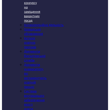
конкурсу
на
заміщення
вакантних
посад
Антикорупційна діяльність
Громадське
обговорення
Каталог
освітніх
програм
Документи
бухгалтерської
служби
Документи
університету,
які
регламентують
освітній
процес
Система
внутрішнього
забезпечення
якості
освіти