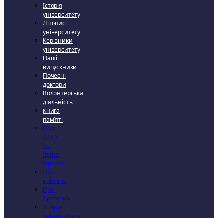
Історія
університету
Літопис
університету
Керівники
університету
Наші
випускники
Почесні
доктори
Волонтерська
діяльність
Книга
пам’яті
Про
ДДПУ
ім.
Івана
Франка
Про
вчителя
Про
Дрогобич
Історія
університету