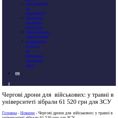
Ліцензування
та
акредитація
Практична
підготовка
здобувачів
Стипендіальне
забезпечення
Оголошення
конкурсу
на
заміщення
вакантних
посад
EN
Чергові дрони для військових: у травні в
університеті зібрали 61 520 грн для ЗСУ
Головна
-
Новини
-
Чергові дрони для військових: у травні в
університеті зібрали 61 520 грн для ЗСУ