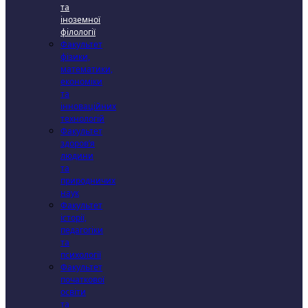
та
іноземної
філології
Факультет
фізики,
математики,
економіки
та
інноваційних
технологій
Факультет
здоров’я
людини
та
природничих
наук
Факультет
історії,
педагогіки
та
психології
Факультет
початкової
освіти
та