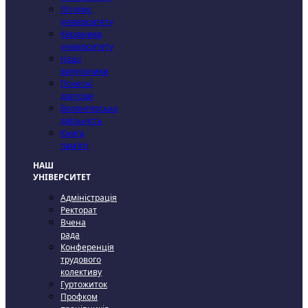
Літопис
університету
Керівники
університету
Наші
випускники
Почесні
доктори
Волонтерська
діяльність
Книга
пам’яті
НАШ
УНІВЕРСИТЕТ
Адміністрація
Ректорат
Вчена
рада
Конференція
трудового
колективу
Гуртожиток
Профком