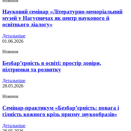
Новини
Науковий семінар «Літературно-меморіальний
музей у Нагуєвичах як центр наукового й
освітнього діалогу»
Детальніше
01.06.2026
Новини
Безбар’єрність в освіті: простір довіри,
підтримки та розвитку
Детальніше
28.05.2026
Новини
Семінар-практикум «Безбарʼєрність: повага і
гідність кожного крізь призму звукообразів»
Детальніше
28.05.2026