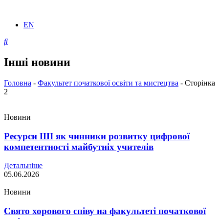
EN
Інші новини
Головна
-
Факультет початкової освіти та мистецтва
-
Сторінка
2
Новини
Ресурси ШІ як чинники розвитку цифрової
компетентності майбутніх учителів
Детальніше
05.06.2026
Новини
Свято хорового співу на факультеті початкової