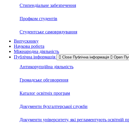
Стипендіальне забезпечення
Профком студентів
Студентське самоврядування
Випускнику
Наукова робота
Міжнародна діяльність
Публічна інформація
Close Публічна інформація
Open Пу
Антикорупційна діяльність
Громадське обговорення
Каталог освітніх програм
Документи бухгалтерської служби
Документи університету, які регламентують освітній п