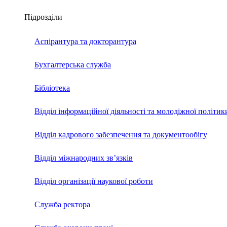
Підрозділи
Аспірантура та докторантура
Бухгалтерська служба
Бібліотека
Відділ інформаційної діяльності та молодіжної політик
Відділ кадрового забезпечення та документообігу
Відділ міжнародних зв’язків
Відділ організації наукової роботи
Служба ректора