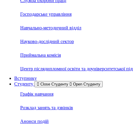
Служба охорони праці
Господарське управління
Навчально-методичний відділ
Науково-дослідний сектор
Приймальна комісія
Центр післядипломної освіти та доуніверситетської пі
Вступнику
Студенту
Close Студенту
Open Студенту
Графік навчання
Розклад занять та дзвінків
Анонси подій