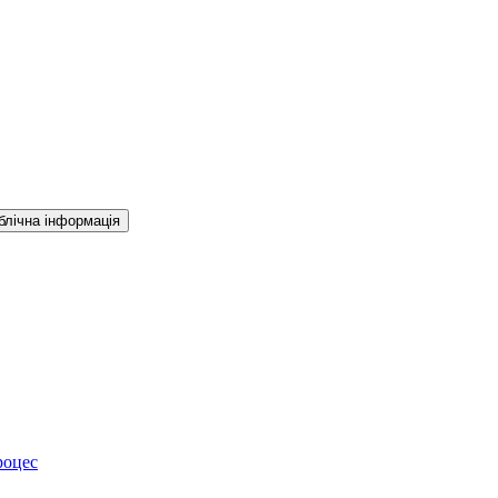
блічна інформація
роцес