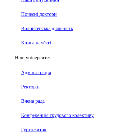
Почесні доктори
Волонтерська діяльність
Книга пам’яті
Наш університет
Адміністрація
Ректорат
Вчена рада
Конференція трудового колективу
Гуртожиток