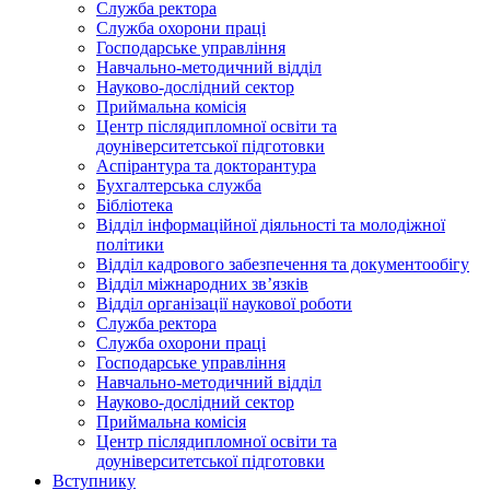
Служба ректора
Служба охорони праці
Господарське управління
Навчально-методичний відділ
Науково-дослідний сектор
Приймальна комісія
Центр післядипломної освіти та
доуніверситетської підготовки
Аспірантура та докторантура
Бухгалтерська служба
Бібліотека
Відділ інформаційної діяльності та молодіжної
політики
Відділ кадрового забезпечення та документообігу
Відділ міжнародних зв’язків
Відділ організації наукової роботи
Служба ректора
Служба охорони праці
Господарське управління
Навчально-методичний відділ
Науково-дослідний сектор
Приймальна комісія
Центр післядипломної освіти та
доуніверситетської підготовки
Вступнику