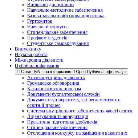
Вибіркові дисципліни
Навчально-методичне забезпечення
Базова загальновійськова підготовка
Гуртожиток
Навчальні корпуси
Стипендіальне забезпечення
Профком студентів
Студентське самоврядування
Випускнику
Наукова робота
Міжнародна діяльність
Публічна інформація
Close Публічна інформація
Open Публічна інформація
Антикорупційна діяльність
Громадське обговорення
Каталог освітніх програм
Документи бухгалтерської служби
Документи університету, які регламентують
освітній процес
Система внутрішнього забезпечення якості освіти
Ліцензування та акредитація
Практична підготовка здобувачів
Стипендіальне забезпечення
Оголошення конкурсу на заміщення вакантних