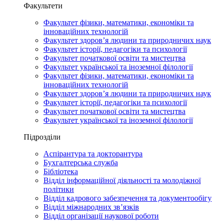
Факультети
Факультет фізики, математики, економіки та
інноваційних технологій
Факультет здоров’я людини та природничих наук
Факультет історії, педагогіки та психології
Факультет початкової освіти та мистецтва
Факультет української та іноземної філології
Факультет фізики, математики, економіки та
інноваційних технологій
Факультет здоров’я людини та природничих наук
Факультет історії, педагогіки та психології
Факультет початкової освіти та мистецтва
Факультет української та іноземної філології
Підрозділи
Аспірантура та докторантура
Бухгалтерська служба
Бібліотека
Відділ інформаційної діяльності та молодіжної
політики
Відділ кадрового забезпечення та документообігу
Відділ міжнародних зв’язків
Відділ організації наукової роботи