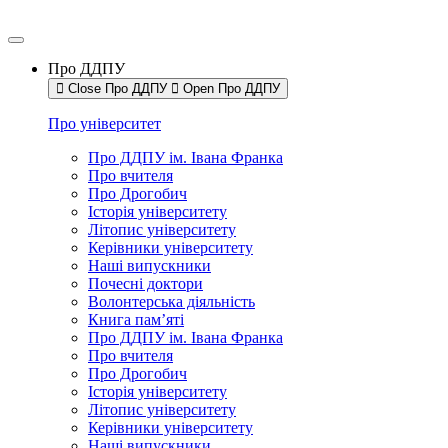
Про ДДПУ
Close Про ДДПУ
Open Про ДДПУ
Про університет
Про ДДПУ ім. Івана Франка
Про вчителя
Про Дрогобич
Історія університету
Літопис університету
Керівники університету
Наші випускники
Почесні доктори
Волонтерська діяльність
Книга пам’яті
Про ДДПУ ім. Івана Франка
Про вчителя
Про Дрогобич
Історія університету
Літопис університету
Керівники університету
Наші випускники