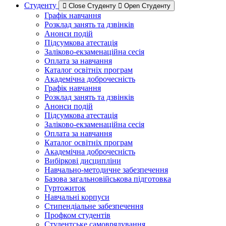
Студенту
Close Студенту
Open Студенту
Графік навчання
Розклад занять та дзвінків
Анонси подій
Підсумкова атестація
Заліково-екзаменаційна сесія
Оплата за навчання
Каталог освітніх програм
Академічна доброчесність
Графік навчання
Розклад занять та дзвінків
Анонси подій
Підсумкова атестація
Заліково-екзаменаційна сесія
Оплата за навчання
Каталог освітніх програм
Академічна доброчесність
Вибіркові дисципліни
Навчально-методичне забезпечення
Базова загальновійськова підготовка
Гуртожиток
Навчальні корпуси
Стипендіальне забезпечення
Профком студентів
Студентське самоврядування