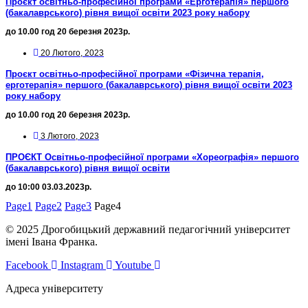
Проєкт освітньо-професійної програми «Ерготерапія» першого
(бакалаврського) рівня вищої освіти 2023 року набору
до 10.00 год 20 березня 2023р.
20 Лютого, 2023
Проєкт освітньо-професійної програми «Фізична терапія,
ерготерапія» першого (бакалаврського) рівня вищої освіти 2023
року набору
до 10.00 год 20 березня 2023р.
3 Лютого, 2023
ПРОЄКТ Освітньо-професійної програми «Хореографія» першого
(бакалаврського) рівня вищої освіти
до 10:00 03.03.2023р.
Page
1
Page
2
Page
3
Page
4
© 2025 Дрогобицький державний педагогічний університет
імені Івана Франка.
Facebook
Instagram
Youtube
Адреса університету