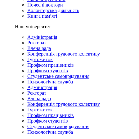
Почесні доктори
Волонтерська діяльність
Книга пам’яті
Наш університет
Адміністрація
Ректорат
Вчена рада
Конференція трудового колективу
Гуртожиток
Профком працівників
Профком студентів
Студентське самоврядування
Психологічна служба
Адміністрація
Ректорат
Вчена рада
Конференція трудового колективу
Гуртожиток
Профком працівників
Профком студентів
Студентське самоврядування
Психологічна служба