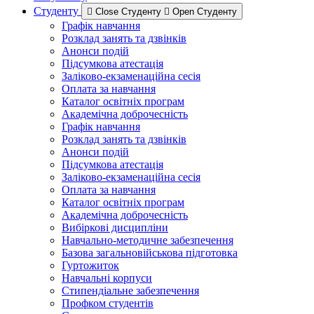
Студенту
Close Студенту
Open Студенту
Графік навчання
Розклад занять та дзвінків
Анонси подій
Підсумкова атестація
Заліково-екзаменаційна сесія
Оплата за навчання
Каталог освітніх програм
Академічна доброчесність
Графік навчання
Розклад занять та дзвінків
Анонси подій
Підсумкова атестація
Заліково-екзаменаційна сесія
Оплата за навчання
Каталог освітніх програм
Академічна доброчесність
Вибіркові дисципліни
Навчально-методичне забезпечення
Базова загальновійськова підготовка
Гуртожиток
Навчальні корпуси
Стипендіальне забезпечення
Профком студентів