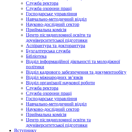
Служба ректора
Служба охорони праці
Господарське управління
Навчально-методичний відділ
Науково-дослідний сектор
Приймальна комісія
Центр післядипломної освіти та
доуніверситетської підготовки
Аспірантура та докторантура
Бухгалтерська служба
Бібліотека
Відділ інформаційної діяльності та молодіжної
політики
Відділ кадрового забезпечення та документообігу
Відділ міжнародних зв’язків
Відділ організації наукової роботи
Служба ректора
Служба охорони праці
Господарське управління
Навчально-методичний відділ
Науково-дослідний сектор
Приймальна комісія
Центр післядипломної освіти та
доуніверситетської підготовки
Вступнику