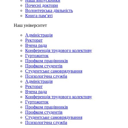
Наші випускники
Почесні доктори
Волонтерська діяльність
Книга пам’яті
Наш університет
Адміністрація
Ректорат
Вчена рада
Конференція трудового колективу
Гуртожиток
Профком працівників
Профком студентів
Студентське самоврядування
Психологічна служба
Адміністрація
Ректорат
Вчена рада
Конференція трудового колективу
Гуртожиток
Профком працівників
Профком студентів
Студентське самоврядування
Психологічна служба