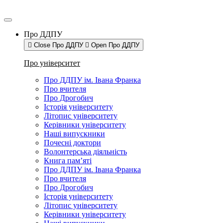
Про ДДПУ
Close Про ДДПУ
Open Про ДДПУ
Про університет
Про ДДПУ ім. Івана Франка
Про вчителя
Про Дрогобич
Історія університету
Літопис університету
Керівники університету
Наші випускники
Почесні доктори
Волонтерська діяльність
Книга пам’яті
Про ДДПУ ім. Івана Франка
Про вчителя
Про Дрогобич
Історія університету
Літопис університету
Керівники університету