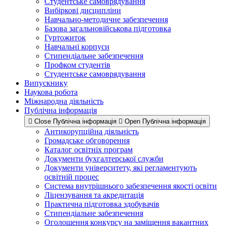
Студентське самоврядування
Вибіркові дисципліни
Навчально-методичне забезпечення
Базова загальновійськова підготовка
Гуртожиток
Навчальні корпуси
Стипендіальне забезпечення
Профком студентів
Студентське самоврядування
Випускнику
Наукова робота
Міжнародна діяльність
Публічна інформація
Close Публічна інформація
Open Публічна інформація
Антикорупційна діяльність
Громадське обговорення
Каталог освітніх програм
Документи бухгалтерської служби
Документи університету, які регламентують
освітній процес
Система внутрішнього забезпечення якості освіти
Ліцензування та акредитація
Практична підготовка здобувачів
Стипендіальне забезпечення
Оголошення конкурсу на заміщення вакантних