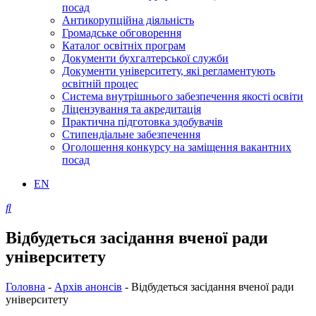
посад
Антикорупційна діяльність
Громадське обговорення
Каталог освітніх програм
Документи бухгалтерської служби
Документи університету, які регламентують
освітній процес
Система внутрішнього забезпечення якості освіти
Ліцензування та акредитація
Практична підготовка здобувачів
Стипендіальне забезпечення
Оголошення конкурсу на заміщення вакантних
посад
EN
Відбудеться засідання вченої ради
університету
Головна
-
Архів анонсів
-
Відбудеться засідання вченої ради
університету