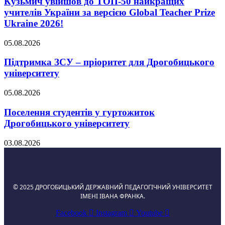
Кузьмич увійшов до ТОП-50 найкращих
учителів України за версією Global Teacher Prize
Ukraine 2026!
05.08.2026
Підтримка ЗСУ – пріоритет для Дрогобицького
університету
05.08.2026
Поселення студентів у гуртожиток
Дрогобицького університету
03.08.2026
© 2025 ДРОГОБИЦЬКИЙ ДЕРЖАВНИЙ ПЕДАГОГІЧНИЙ УНІВЕРСИТЕТ
ІМЕНІ ІВАНА ФРАНКА.
Facebook
Instagram
Youtube