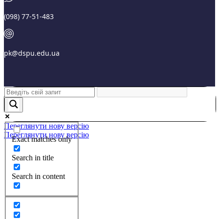
(098) 77-51-483
pk@dspu.edu.ua
Переглянути нову версію
Переглянути нову версію
Exact matches only
Search in title
Search in content