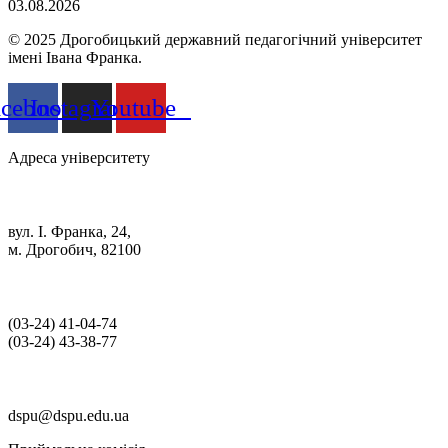
03.08.2026
© 2025 Дрогобицький державний педагогічний університет
імені Івана Франка.
acebook
Instagram
Youtube
Адреса університету
вул. І. Франка, 24,
м. Дрогобич, 82100
(03‑24) 41‑04‑74
(03‑24) 43‑38‑77
dspu@dspu.edu.ua