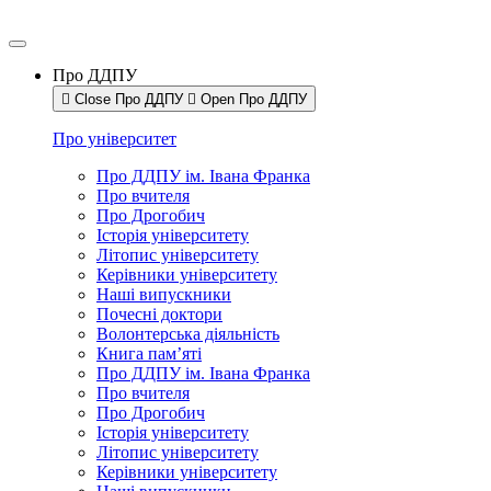
Про ДДПУ
Close Про ДДПУ
Open Про ДДПУ
Про університет
Про ДДПУ ім. Івана Франка
Про вчителя
Про Дрогобич
Історія університету
Літопис університету
Керівники університету
Наші випускники
Почесні доктори
Волонтерська діяльність
Книга пам’яті
Про ДДПУ ім. Івана Франка
Про вчителя
Про Дрогобич
Історія університету
Літопис університету
Керівники університету