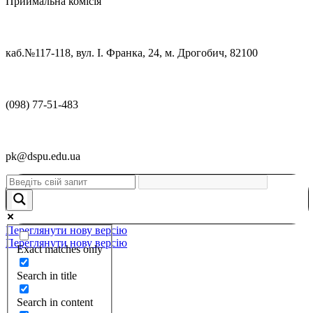
Приймальна комісія
каб.№117-118, вул. І. Франка, 24, м. Дрогобич, 82100
(098) 77-51-483
pk@dspu.edu.ua
Переглянути нову версію
Переглянути нову версію
Exact matches only
Search in title
Search in content