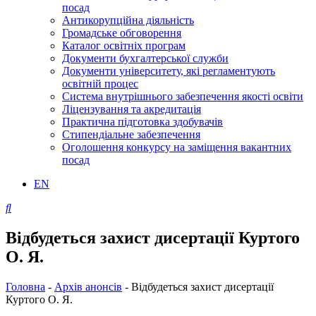
посад
Антикорупційна діяльність
Громадське обговорення
Каталог освітніх програм
Документи бухгалтерської служби
Документи університету, які регламентують
освітній процес
Система внутрішнього забезпечення якості освіти
Ліцензування та акредитація
Практична підготовка здобувачів
Стипендіальне забезпечення
Оголошення конкурсу на заміщення вакантних
посад
EN
Відбудеться захист дисертації Куртого
О. Я.
Головна
-
Архів анонсів
-
Відбудеться захист дисертації
Куртого О. Я.