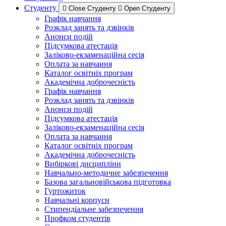
Студенту
Close Студенту
Open Студенту
Графік навчання
Розклад занять та дзвінків
Анонси подій
Підсумкова атестація
Заліково-екзаменаційна сесія
Оплата за навчання
Каталог освітніх програм
Академічна доброчесність
Графік навчання
Розклад занять та дзвінків
Анонси подій
Підсумкова атестація
Заліково-екзаменаційна сесія
Оплата за навчання
Каталог освітніх програм
Академічна доброчесність
Вибіркові дисципліни
Навчально-методичне забезпечення
Базова загальновійськова підготовка
Гуртожиток
Навчальні корпуси
Стипендіальне забезпечення
Профком студентів