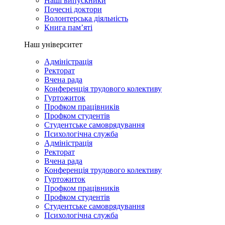
Наші випускники
Почесні доктори
Волонтерська діяльність
Книга пам’яті
Наш університет
Адміністрація
Ректорат
Вчена рада
Конференція трудового колективу
Гуртожиток
Профком працівників
Профком студентів
Студентське самоврядування
Психологічна служба
Адміністрація
Ректорат
Вчена рада
Конференція трудового колективу
Гуртожиток
Профком працівників
Профком студентів
Студентське самоврядування
Психологічна служба