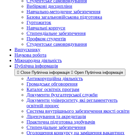
Студентське самоврядування
Вибіркові дисципліни
Навчально-методичне забезпечення
Базова загальновійськова підготовка
Гуртожиток
Навчальні корпуси
Стипендіальне забезпечення
Профком студентів
Студентське самоврядування
Випускнику
Наукова робота
Міжнародна діяльність
Публічна інформація
Close Публічна інформація
Open Публічна інформація
Антикорупційна діяльність
Громадське обговорення
Каталог освітніх програм
Документи бухгалтерської служби
Документи університету, які регламентують
освітній процес
Система внутрішнього забезпечення якості освіти
Ліцензування та акредитація
Практична підготовка здобувачів
Стипендіальне забезпечення
Оголошення конкурсу на заміщення вакантних