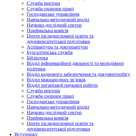
Служба ректора
Служба охорони праці
Господарське управління
Навчально-методичний відділ
Науково-дослідний сектор
Приймальна комісія
Центр післядипломної освіти та
доуніверситетської підготовки
Аспірантура та докторантура
Бухгалтерська служба
Бібліотека
Відділ інформаційної діяльності та молодіжної
політики
Відділ кадрового забезпечення та документообігу
Відділ міжнародних зв’язків
Відділ організації наукової роботи
Служба ректора
Служба охорони праці
Господарське управління
Навчально-методичний відділ
Науково-дослідний сектор
Приймальна комісія
Центр післядипломної освіти та
доуніверситетської підготовки
Вступнику