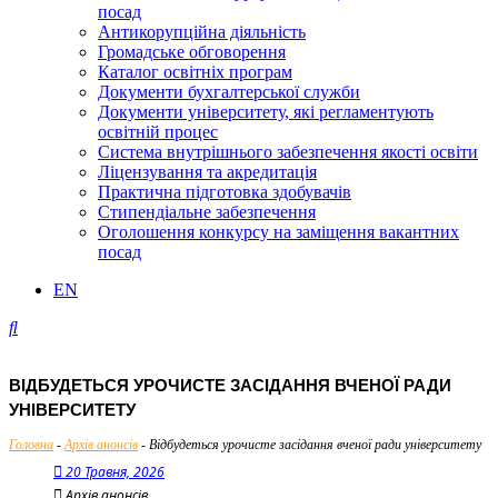
посад
Антикорупційна діяльність
Громадське обговорення
Каталог освітніх програм
Документи бухгалтерської служби
Документи університету, які регламентують
освітній процес
Система внутрішнього забезпечення якості освіти
Ліцензування та акредитація
Практична підготовка здобувачів
Стипендіальне забезпечення
Оголошення конкурсу на заміщення вакантних
посад
EN
ВІДБУДЕТЬСЯ УРОЧИСТЕ ЗАСІДАННЯ ВЧЕНОЇ РАДИ
УНІВЕРСИТЕТУ
Головна
-
Архів анонсів
-
Відбудеться урочисте засідання вченої ради університету
20 Травня, 2026
Архів анонсів