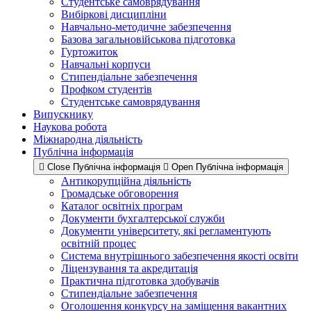
Студентське самоврядування
Вибіркові дисципліни
Навчально-методичне забезпечення
Базова загальновійськова підготовка
Гуртожиток
Навчальні корпуси
Стипендіальне забезпечення
Профком студентів
Студентське самоврядування
Випускнику
Наукова робота
Міжнародна діяльність
Публічна інформація
Close Публічна інформація
Open Публічна інформація
Антикорупційна діяльність
Громадське обговорення
Каталог освітніх програм
Документи бухгалтерської служби
Документи університету, які регламентують
освітній процес
Система внутрішнього забезпечення якості освіти
Ліцензування та акредитація
Практична підготовка здобувачів
Стипендіальне забезпечення
Оголошення конкурсу на заміщення вакантних