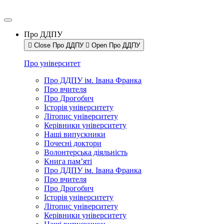
Про ДДПУ
Close Про ДДПУ
Open Про ДДПУ
Про університет
Про ДДПУ ім. Івана Франка
Про вчителя
Про Дрогобич
Історія університету
Літопис університету
Керівники університету
Наші випускники
Почесні доктори
Волонтерська діяльність
Книга пам’яті
Про ДДПУ ім. Івана Франка
Про вчителя
Про Дрогобич
Історія університету
Літопис університету
Керівники університету