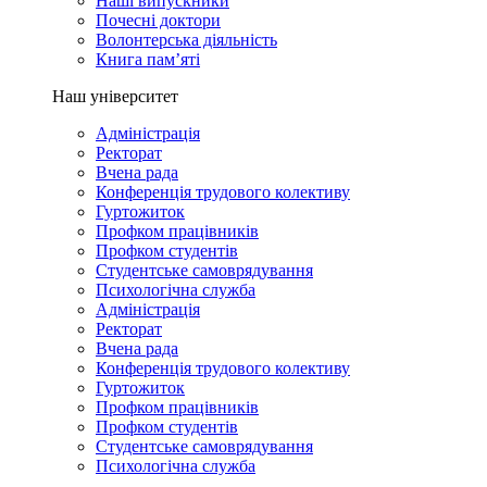
Наші випускники
Почесні доктори
Волонтерська діяльність
Книга пам’яті
Наш університет
Адміністрація
Ректорат
Вчена рада
Конференція трудового колективу
Гуртожиток
Профком працівників
Профком студентів
Студентське самоврядування
Психологічна служба
Адміністрація
Ректорат
Вчена рада
Конференція трудового колективу
Гуртожиток
Профком працівників
Профком студентів
Студентське самоврядування
Психологічна служба