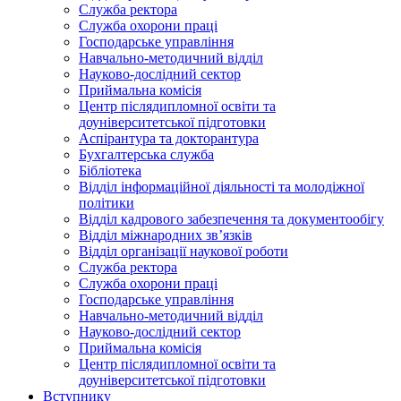
Служба ректора
Служба охорони праці
Господарське управління
Навчально-методичний відділ
Науково-дослідний сектор
Приймальна комісія
Центр післядипломної освіти та
доуніверситетської підготовки
Аспірантура та докторантура
Бухгалтерська служба
Бібліотека
Відділ інформаційної діяльності та молодіжної
політики
Відділ кадрового забезпечення та документообігу
Відділ міжнародних зв’язків
Відділ організації наукової роботи
Служба ректора
Служба охорони праці
Господарське управління
Навчально-методичний відділ
Науково-дослідний сектор
Приймальна комісія
Центр післядипломної освіти та
доуніверситетської підготовки
Вступнику