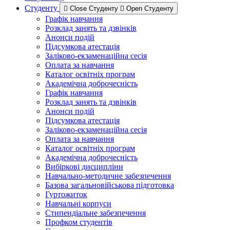
Студенту
Close Студенту
Open Студенту
Графік навчання
Розклад занять та дзвінків
Анонси подій
Підсумкова атестація
Заліково-екзаменаційна сесія
Оплата за навчання
Каталог освітніх програм
Академічна доброчесність
Графік навчання
Розклад занять та дзвінків
Анонси подій
Підсумкова атестація
Заліково-екзаменаційна сесія
Оплата за навчання
Каталог освітніх програм
Академічна доброчесність
Вибіркові дисципліни
Навчально-методичне забезпечення
Базова загальновійськова підготовка
Гуртожиток
Навчальні корпуси
Стипендіальне забезпечення
Профком студентів