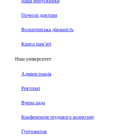
Наші випускники
Почесні доктори
Волонтерська діяльність
Книга пам’яті
Наш університет
Адміністрація
Ректорат
Вчена рада
Конференція трудового колективу
Гуртожиток