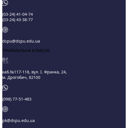
(03‑24) 41‑04‑74
(03‑24) 43‑38‑77
dspu@dspu.edu.ua
ПРИЙМАЛЬНА КОМІСІЯ
каб.№117-118, вул. І. Франка, 24,
м. Дрогобич, 82100
(098) 77-51-483
pk@dspu.edu.ua