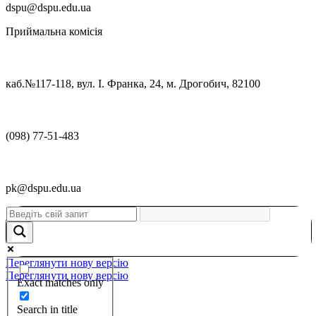
dspu@dspu.edu.ua
Приймальна комісія
каб.№117-118, вул. І. Франка, 24, м. Дрогобич, 82100
(098) 77-51-483
pk@dspu.edu.ua
Переглянути нову версію
Переглянути нову версію
Exact matches only
Search in title