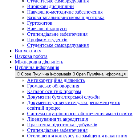
Студентське самоврядування
Вибіркові дисципліни
Навчально-методичне забезпечення
Базова загальновійськова підготовка
Гуртожиток
Навчальні корпуси
Стипендіальне забезпечення
Профком студентів
Студентське самоврядування
Випускнику
Наукова робота
Міжнародна діяльність
Публічна інформація
Close Публічна інформація
Open Публічна інформація
Антикорупційна діяльність
Громадське обговорення
Каталог освітніх програм
Документи бухгалтерської служби
Документи університету, які регламентують
освітній процес
Система внутрішнього забезпечення якості освіти
Ліцензування та акредитація
Практична підготовка здобувачів
Стипендіальне забезпечення
Оголошення конкурсу на заміщення вакантних