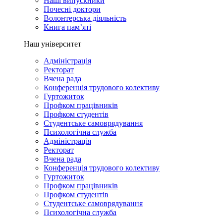
Наші випускники
Почесні доктори
Волонтерська діяльність
Книга пам’яті
Наш університет
Адміністрація
Ректорат
Вчена рада
Конференція трудового колективу
Гуртожиток
Профком працівників
Профком студентів
Студентське самоврядування
Психологічна служба
Адміністрація
Ректорат
Вчена рада
Конференція трудового колективу
Гуртожиток
Профком працівників
Профком студентів
Студентське самоврядування
Психологічна служба