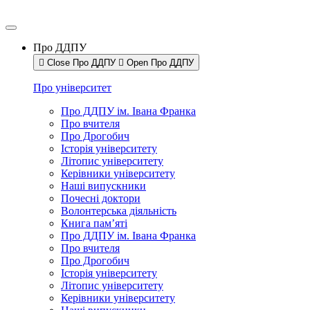
Про ДДПУ
Close Про ДДПУ
Open Про ДДПУ
Про університет
Про ДДПУ ім. Івана Франка
Про вчителя
Про Дрогобич
Історія університету
Літопис університету
Керівники університету
Наші випускники
Почесні доктори
Волонтерська діяльність
Книга пам’яті
Про ДДПУ ім. Івана Франка
Про вчителя
Про Дрогобич
Історія університету
Літопис університету
Керівники університету