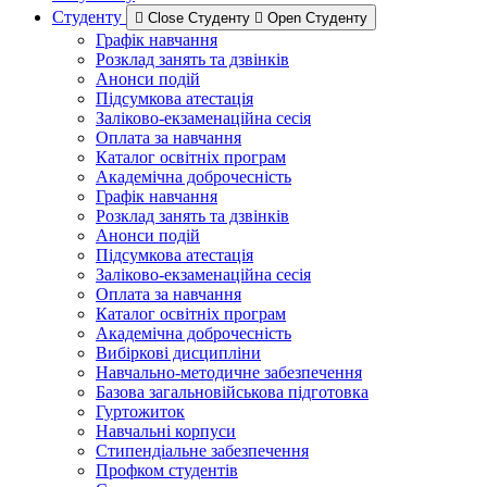
Студенту
Close Студенту
Open Студенту
Графік навчання
Розклад занять та дзвінків
Анонси подій
Підсумкова атестація
Заліково-екзаменаційна сесія
Оплата за навчання
Каталог освітніх програм
Академічна доброчесність
Графік навчання
Розклад занять та дзвінків
Анонси подій
Підсумкова атестація
Заліково-екзаменаційна сесія
Оплата за навчання
Каталог освітніх програм
Академічна доброчесність
Вибіркові дисципліни
Навчально-методичне забезпечення
Базова загальновійськова підготовка
Гуртожиток
Навчальні корпуси
Стипендіальне забезпечення
Профком студентів