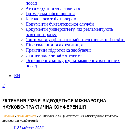
посад
Антикорупційна діяльність
Громадське обговорення
Каталог освітніх програм
Документи бухгалтерської служби
Документи університету, які регламентують
освітній процес
Система внутрішнього забезпечення якості освіти
Ліцензування та акредитація
Практична підготовка здобувачів
Стипендіальне забезпечення
Оголошення конкурсу на заміщення вакантних
посад
EN
29 ТРАВНЯ 2026 Р. ВІДБУДЕТЬСЯ МІЖНАРОДНА
НАУКОВО-ПРАКТИЧНА КОНФЕРЕНЦІЯ
Головна
-
Архів анонсів
-
29 травня 2026 р. відбудеться Міжнародна науково-
практична конференція
21 Квітня, 2026