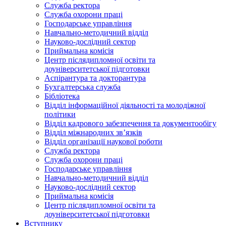
Служба ректора
Служба охорони праці
Господарське управління
Навчально-методичний відділ
Науково-дослідний сектор
Приймальна комісія
Центр післядипломної освіти та
доуніверситетської підготовки
Аспірантура та докторантура
Бухгалтерська служба
Бібліотека
Відділ інформаційної діяльності та молодіжної
політики
Відділ кадрового забезпечення та документообігу
Відділ міжнародних зв’язків
Відділ організації наукової роботи
Служба ректора
Служба охорони праці
Господарське управління
Навчально-методичний відділ
Науково-дослідний сектор
Приймальна комісія
Центр післядипломної освіти та
доуніверситетської підготовки
Вступнику