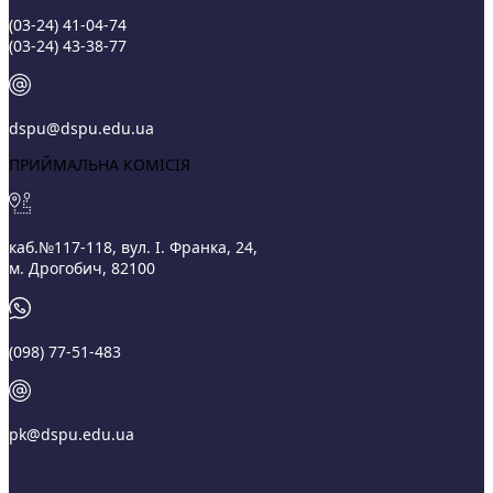
(03‑24) 41‑04‑74
(03‑24) 43‑38‑77
dspu@dspu.edu.ua
ПРИЙМАЛЬНА КОМІСІЯ
каб.№117-118, вул. І. Франка, 24,
м. Дрогобич, 82100
(098) 77-51-483
pk@dspu.edu.ua