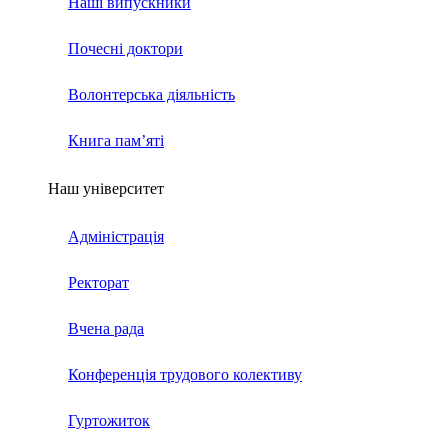
Наші випускники
Почесні доктори
Волонтерська діяльність
Книга пам’яті
Наш університет
Адміністрація
Ректорат
Вчена рада
Конференція трудового колективу
Гуртожиток