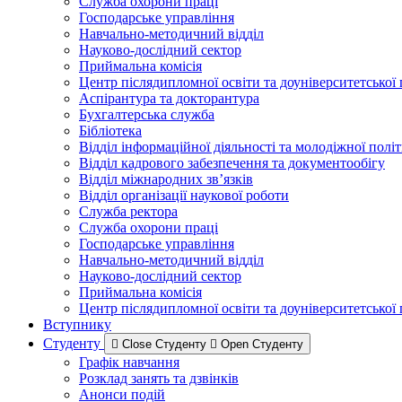
Служба охорони праці
Господарське управління
Навчально-методичний відділ
Науково-дослідний сектор
Приймальна комісія
Центр післядипломної освіти та доуніверситетської
Аспірантура та докторантура
Бухгалтерська служба
Бібліотека
Відділ інформаційної діяльності та молодіжної полі
Відділ кадрового забезпечення та документообігу
Відділ міжнародних зв’язків
Відділ організації наукової роботи
Служба ректора
Служба охорони праці
Господарське управління
Навчально-методичний відділ
Науково-дослідний сектор
Приймальна комісія
Центр післядипломної освіти та доуніверситетської
Вступнику
Студенту
Close Студенту
Open Студенту
Графік навчання
Розклад занять та дзвінків
Анонси подій