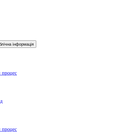
блічна інформація
й процес
ад
й процес