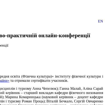
EN
ково-практичній онлайн-конференції
енції
редня освіта (Фізична культура)» інституту фізичної культури і
раїни»
та отримали сертифікати учасників.
дисциплін і туризму Анна Чепелюк); Ганна Малай, Аліна Сарай
вий керівник – старший викладач кафедри фізичного виховання
й); Марина Комарницька (науковий керівник – доцент кафедри
н і туризму Роман Проць); Віталій Бечкало, Сергій Овчаренко