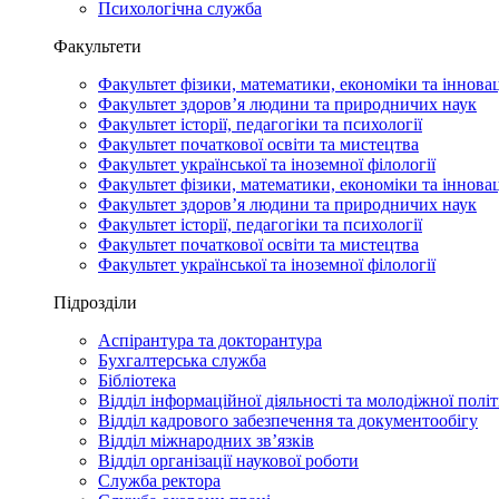
Психологічна служба
Факультети
Факультет фізики, математики, економіки та іннова
Факультет здоров’я людини та природничих наук
Факультет історії, педагогіки та психології
Факультет початкової освіти та мистецтва
Факультет української та іноземної філології
Факультет фізики, математики, економіки та іннова
Факультет здоров’я людини та природничих наук
Факультет історії, педагогіки та психології
Факультет початкової освіти та мистецтва
Факультет української та іноземної філології
Підрозділи
Аспірантура та докторантура
Бухгалтерська служба
Бібліотека
Відділ інформаційної діяльності та молодіжної полі
Відділ кадрового забезпечення та документообігу
Відділ міжнародних зв’язків
Відділ організації наукової роботи
Служба ректора