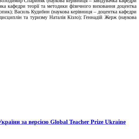
Володимир Спариняк (наукова керівниця – завідувачка кафедри
чка кафедри теорії та методики фізичного виховання доцентка
опик); Василь Кудибин (наукова керівниця – доцентка кафедри
дисциплін та туризму Наталія Кізло); Геннадій Жерж (наукова
аїни за версією Global Teacher Prize Ukraine