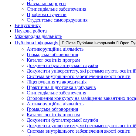
Навчальні корпуси
Стипендіальне забезпечення
Профком студентів
Студентське самоврядування
Випускнику
Наукова робота
Міжнародна діяльність
Публічна інформація
Close Публічна інформація
Open Пу
Антикорупційна діяльність
Громадське обговорення
Каталог освітніх програм
Документи бухгалтерської служби
Документи університету, які регламентують освітні
Система внутрішнього забезпечення якості освіти
Ліцензування та акредитація
Практична підготовка здобувачів
Стипендіальне забезпечення
Оголошення конкурсу на заміщення вакантних пос
Антикорупційна діяльність
Громадське обговорення
Каталог освітніх програм
Документи бухгалтерської служби
Документи університету, які регламентують освітні
Система внутрішнього забезпечення якості освіти