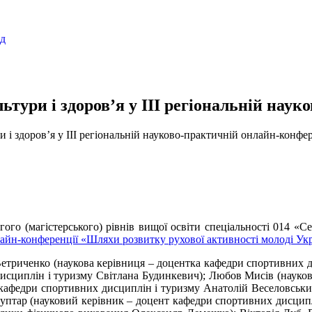
ад
льтури і здоров’я у ІІІ регіональній нау
и і здоров’я у ІІІ регіональній науково-практичній онлайн-конфер
ого (магістерського) рівнів вищої освіти спеціальності 014 «Се
лайн-конференції «Шляхи розвитку рухової активності молоді Ук
 Ветриченко (наукова керівниця – доцентка кафедри спортивних 
дисциплін і туризму Світлана Будинкевич); Любов Мисів (науко
 кафедри спортивних дисциплін і туризму Анатолій Веселовськи
птар (науковий керівник – доцент кафедри спортивних дисциплі