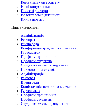
Керівники університету
Наші випускники
Почесні доктори
Волонтерська діяльність
Книга пам’яті
Наш університет
Адміністрація
Ректорат
Вчена рада
Конференція трудового колективу
Гуртожиток
Профком працівників
Профком студентів
Студентське самоврядування
Психологічна служба
Адміністрація
Ректорат
Вчена рада
Конференція трудового колективу
Гуртожиток
Профком працівників
Профком студентів
Студентське самоврядування