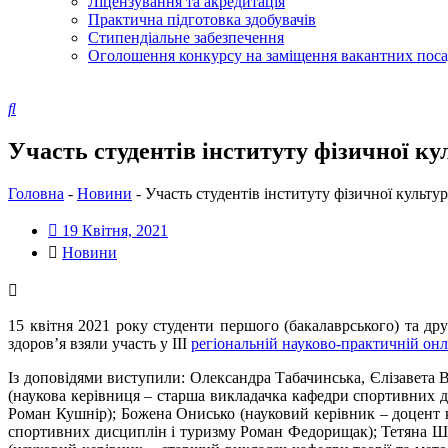
Ліцензування та акредитація
Практична підготовка здобувачів
Стипендіальне забезпечення
Оголошення конкурсу на заміщення вакантних пос
Участь студентів інституту фізичної ку
Головна
-
Новини
-
Участь студентів інституту фізичної культур
19 Квітня, 2021
Новини
15 квітня 2021 року студенти першого (бакалаврського) та друг
здоров’я взяли участь у ІІІ
регіональній науково-практичній он
Із доповідями виступили: Олександра Табачинська, Єлізавета
(наукова керівниця – старша викладачка кафедри спортивних 
Роман Кушнір); Божена Онисько (науковий керівник – доцент
спортивних дисциплін і туризму Роман Федорищак); Тетяна Шу