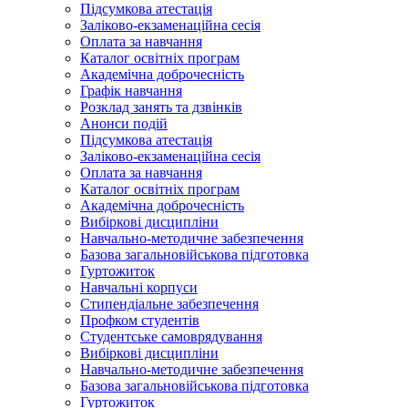
Підсумкова атестація
Заліково-екзаменаційна сесія
Оплата за навчання
Каталог освітніх програм
Академічна доброчесність
Графік навчання
Розклад занять та дзвінків
Анонси подій
Підсумкова атестація
Заліково-екзаменаційна сесія
Оплата за навчання
Каталог освітніх програм
Академічна доброчесність
Вибіркові дисципліни
Навчально-методичне забезпечення
Базова загальновійськова підготовка
Гуртожиток
Навчальні корпуси
Стипендіальне забезпечення
Профком студентів
Студентське самоврядування
Вибіркові дисципліни
Навчально-методичне забезпечення
Базова загальновійськова підготовка
Гуртожиток