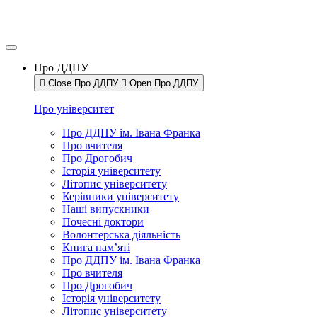
Про ДДПУ
Close Про ДДПУ
Open Про ДДПУ
Про університет
Про ДДПУ ім. Івана Франка
Про вчителя
Про Дрогобич
Історія університету
Літопис університету
Керівники університету
Наші випускники
Почесні доктори
Волонтерська діяльність
Книга пам’яті
Про ДДПУ ім. Івана Франка
Про вчителя
Про Дрогобич
Історія університету
Літопис університету