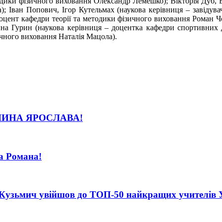
тодики фізичного виховання Олександр Лемешко); Вікторія Дуб, 
; Іван Попович, Ігор Кутельмах (наукова керівниця – завідува
доцент кафедри теорії та методики фізичного виховання Роман Ч
ина Гурин (наукова керівниця – доцентка кафедри спортивних 
ичного виховання Наталія Мацола).
ИНА ЯРОСЛАВА!
а Романа!
Кузьмич увійшов до ТОП-50 найкращих учителів Укр