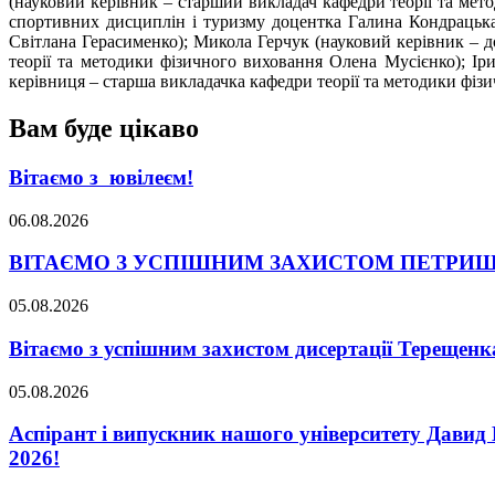
(науковий керівник – старший викладач кафедри теорії та ме
спортивних дисциплін і туризму доцентка Галина Кондрацька)
Світлана Герасименко); Микола Герчук (науковий керівник – 
теорії та методики фізичного виховання Олена Мусієнко); Ір
керівниця – старша викладачка кафедри теорії та методики фіз
Вам буде цікаво
Вітаємо з ювілеєм!
06.08.2026
ВІТАЄМО З УСПІШНИМ ЗАХИСТОМ ПЕТРИШ
05.08.2026
Вітаємо з успішним захистом дисертації Терещенк
05.08.2026
Аспірант і випускник нашого університету Давид 
2026!